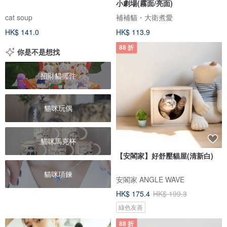
小劇場(霧面/亮面)
cat soup
補補貓・大衛煮愛
HK$ 141.0
HK$ 113.9
88 折
你是不是想找
招財貓擺件
貓咪玩偶
貓咪馬克杯
【安閣家】好舒壓貓屋(清新白)
貓咪項鍊
安閣家 ANGLE WAVE
HK$ 175.4
HK$ 199.3
綠色友善
88 折