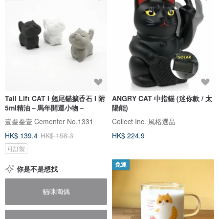
Tail Lift CAT I 翹尾貓擴香石 I 附
ANGRY CAT 中指貓 (迷你款 / 太
5ml精油－馬年開運小物－
陽能)
壹叁叁壹 Cementer No.1331
Collect Inc. 風格選品
HK$ 139.4
HK$ 158.3
HK$ 224.9
可訂製
免運
你是不是想找
貓咪陶偶