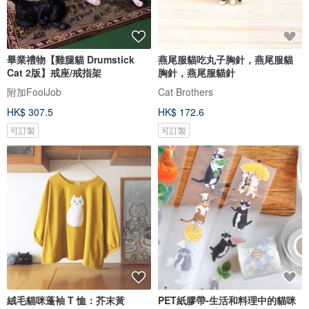
畢業禮物【雞腿貓 Drumstick
燕尾服貓吃丸子胸針，燕尾服貓
Cat 2版】戒座/戒指架
胸針，燕尾服貓針
附加FoolJob
Cat Brothers
HK$ 307.5
HK$ 172.6
可訂製
可訂製
絨毛貓咪蓬袖 T 恤：芥末黃
PET紙膠帶-生活和料理中的貓咪