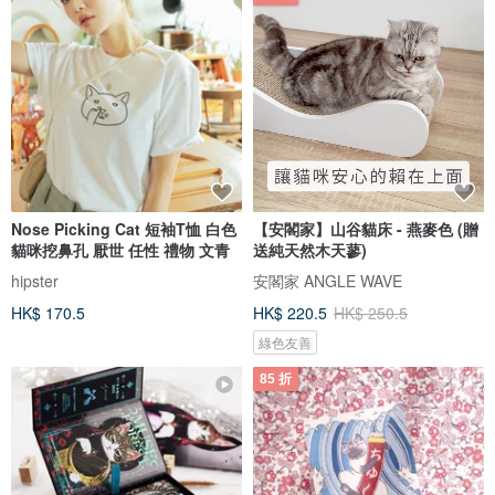
Nose Picking Cat 短袖T恤 白色
【安閣家】山谷貓床 - 燕麥色 (贈
貓咪挖鼻孔 厭世 任性 禮物 文青
送純天然木天蓼)
hipster
安閣家 ANGLE WAVE
HK$ 170.5
HK$ 220.5
HK$ 250.5
綠色友善
85 折