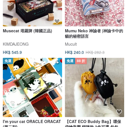
Musecat 塔羅牌 (韓國正品)
Mumu Neko 神諭者 |神諭卡中的
貓的秘密語言
KIMDAJEONG
Mucult
HK$ 545.9
HK$ 240.0
HK$ 282.3
免運
免運
88 折
I'm your cat ORACLE ORACAT
【CAT ECO Buddy Bag】環保
(第二副)
袋鑰匙圈 貓咪款 2色可選 包包掛