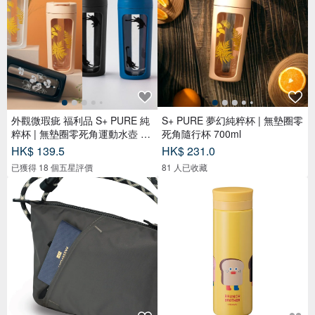
外觀微瑕疵 福利品 S+ PURE 純
S+ PURE 夢幻純粹杯 | 無墊圈零
粹杯 | 無墊圈零死角運動水壺 70
死角隨行杯 700ml
0m
HK$ 139.5
HK$ 231.0
已獲得 18 個五星評價
81 人已收藏