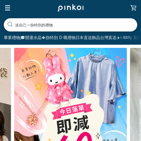
享受療癒的放鬆生活
畢業禮物🎓
開運水晶🍀
🎂特別 D 嘅禮物
日本直送飾品
台灣直送✈️
✨Miffy 新