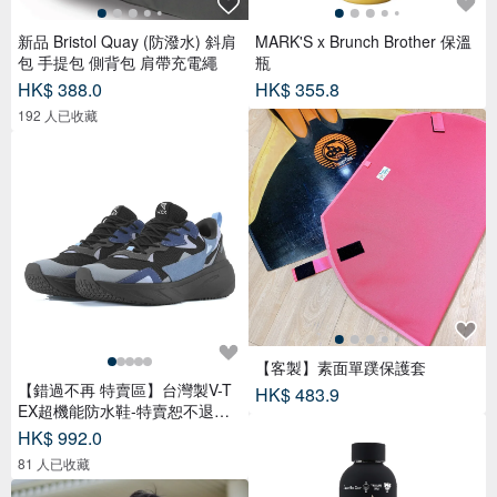
新品 Bristol Quay (防潑水) 斜肩
MARK'S x Brunch Brother 保溫
包 手提包 側背包 肩帶充電繩
瓶
HK$ 388.0
HK$ 355.8
192 人已收藏
【客製】素面單蹼保護套
【錯過不再 特賣區】台灣製V-T
HK$ 483.9
EX超機能防水鞋-特賣恕不退換
貨
HK$ 992.0
81 人已收藏