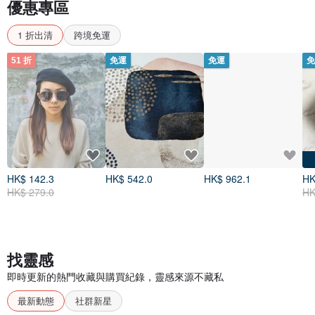
優惠專區
1 折出清
跨境免運
51 折
免運
免運
免
HK$ 142.3
HK$ 542.0
HK$ 962.1
HK
HK$ 279.0
HK
找靈感
即時更新的熱門收藏與購買紀錄，靈感來源不藏私
最新動態
社群新星