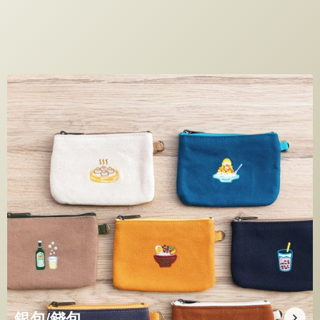
品味熱點
銀包/錢包