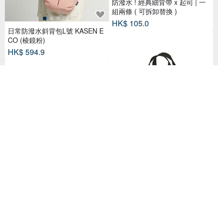
防潑水 ! 經典細背帶 x 起司 | 一
組兩條 ( 可拆卸替換 )
HK$ 105.0
日常防潑水斜背包L號 KASEN E
CO (棱鏡粉)
HK$ 594.9
CB Japan dsk.pig系列 GRAFF
兩用保冷托特包(兩款可選)
HK$ 273.3
【銀光不銹鋼專用清潔劑】500
ml二入組-澳洲科菈KOALA ECO
HK$ 313.1