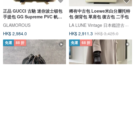
正品 GUCCI 古馳 迷你波士頓包
稀有中古包 Loewe米白分層托特
手提包 GG Supreme PVC 帆布
包 側背包 單肩包 復古包 二手包
米色 棕色 中古
LA LUNE Vintage 日本鑑證古董品選物店
GLAMOROUS
HK$ 2,984.0
HK$ 2,911.3
HK$ 3,425.0
免運
88 折
免運
68 折
中古包 CHANEL 香奈兒 黑色迷
中古正品Celine思琳馬車老花皮
你菱格流蘇水桶小包
革手提化妝箱 收藏品級別 復古優
雅
Oh My Goldness Vintage 持牌鑑定師的中古選物店
Autrefois Vintage Gift Shop
HK$ 11,633.6
HK$ 13,220.0
HK$ 4,420.0
HK$ 6,500.0