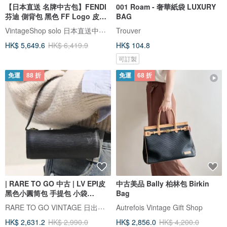
【日本直送 名牌中古包】FENDI
001 Roam - 奢華紙袋 LUXURY
芬迪 側背包 黑色 FF Logo 皮革
BAG
水桶包 vintage 古著 design
VintageShop solo 日本直送中古包專賣店
Trouver
76k8ej
HK$ 5,649.6
HK$ 6,419.9
HK$ 104.8
可訂製
免運
88 折
免運
68 折
| RARE TO GO 中古 | LV EPI皮
中古美品 Bally 柏林包 Birkin
黑色小圓筒包 手提包 小袋
Bag
VINTAGE
RARE TO GO VINTAGE 日出中古研究所 | 中古名牌選品店
Autrefois Vintage Gift Shop
HK$ 2,631.2
HK$ 2,990.0
HK$ 2,856.0
HK$ 4,200.0