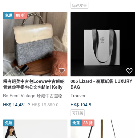
綠色友善
免運
88 折
稀有絕美中古包Loewe中古銀蛇
005 Lizard - 奢華紙袋 LUXURY
骨迷你手提包公文包Mini Kelly
BAG
Be Femi Vintage 珍藏中古選物
Trouver
HK$ 14,431.2
HK$ 16,399.0
HK$ 104.8
可訂製
免運
免運
88 折