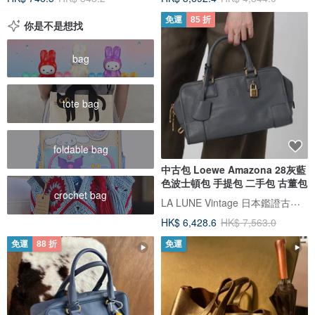
免運
85 折
你是不是想找
bag
tote bag
foldable bag
中古包 Loewe Amazona 28灰藍
色波士頓包 手提包 二手包 古董包
crochet bag
LA LUNE Vintage 日本鑑證古董品選物店
HK$ 6,428.6
HK$ 7,563.0
免運
88 折
免運