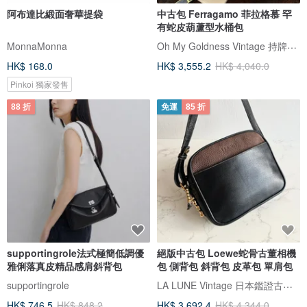
阿布達比緞面奢華提袋
中古包 Ferragamo 菲拉格慕 罕
有蛇皮葫蘆型水桶包
Oh My Goldness Vintage 持牌鑑定師的中古選物店
MonnaMonna
HK$ 168.0
HK$ 3,555.2
HK$ 4,040.0
Pinkoi 獨家發售
88 折
免運
85 折
supportingrole法式極簡低調優
絕版中古包 Loewe蛇骨古董相機
雅俐落真皮精品感肩斜背包
包 側背包 斜背包 皮革包 單肩包
LA LUNE Vintage 日本鑑證古董品選物店
supportingrole
HK$ 746.5
HK$ 848.2
HK$ 3,692.4
HK$ 4,344.0