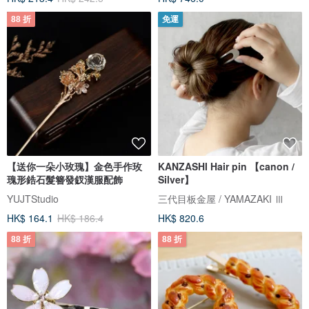
88 折
免運
【送你一朵小玫瑰】金色手作玫
KANZASHI Hair pin 【canon /
瑰形鋯石髮簪發釵漢服配飾
Silver】
YUJTStudio
三代目板金屋 / YAMAZAKI Ⅲ
HK$ 164.1
HK$ 186.4
HK$ 820.6
88 折
88 折