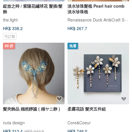
綻放之時 / 紫陽花繡球花 髮插/髮
淡水珍珠髮梳 Pearl hair comb
飾
淡水珍珠梳
Renaissance Duck Art&Craft Studio
the.light
HK$ 338.2
HK$ 267.7
可訂製
88 折
免運
髮夾飾品 嫋然靜謐 ( 嫋ヤニ静 )
柔霧花語 髮夾五件組
nuta design
Core&Coeur
HK$ 213.4
HK$ 242.5
HK$ 746.0