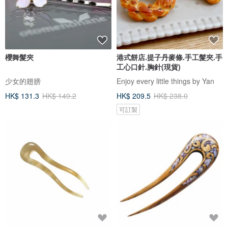
櫻舞髮夾
港式餅店.提子丹麥條.手工髮夾.手
工心口針.胸針(現貨)
少女的翅膀
Enjoy every little things by Yan
HK$ 131.3
HK$ 149.2
HK$ 209.5
HK$ 238.0
可訂製