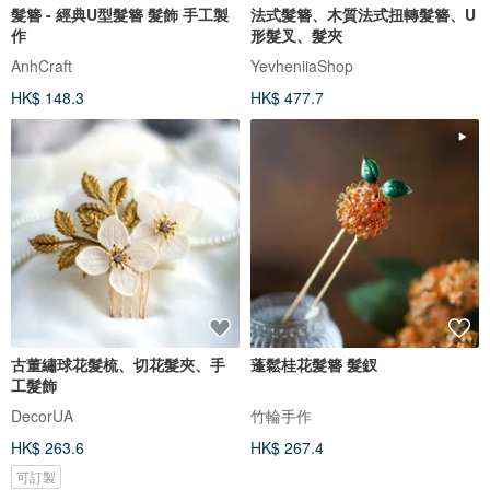
髮簪 - 經典U型髮簪 髮飾 手工製
法式髮簪、木質法式扭轉髮簪、U
作
形髮叉、髮夾
AnhCraft
YevheniiaShop
HK$ 148.3
HK$ 477.7
古董繡球花髮梳、切花髮夾、手
蓬鬆桂花髮簪 髮釵
工髮飾
DecorUA
竹輪手作
HK$ 263.6
HK$ 267.4
可訂製