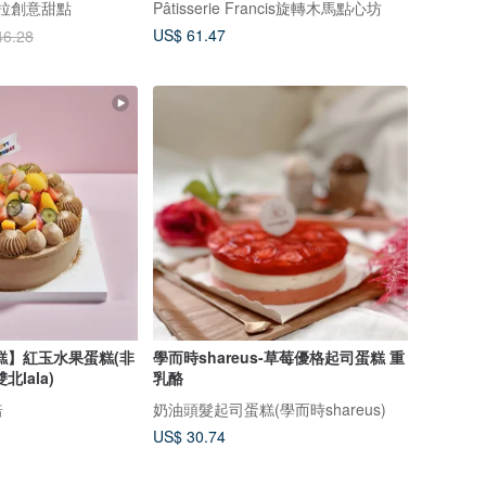
茄米拉創意甜點
Pâtisserie Francis旋轉木馬點心坊
US$ 61.47
46.28
糕】紅玉水果蛋糕(非
學而時shareus-草莓優格起司蛋糕 重
lala)
乳酪
焙
奶油頭髮起司蛋糕(學而時shareus)
US$ 30.74