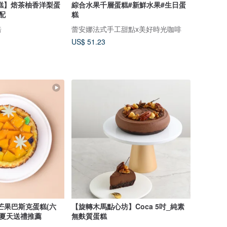
糕】焙茶柚香洋梨蛋
綜合水果千層蛋糕#新鮮水果#生日蛋
配
糕
焙
蕾安娜法式手工甜點x美好時光咖啡
US$ 51.23
芒果巴斯克蛋糕(六
【旋轉木馬點心坊】Coca 5吋_純素
 夏天送禮推薦
無麩質蛋糕