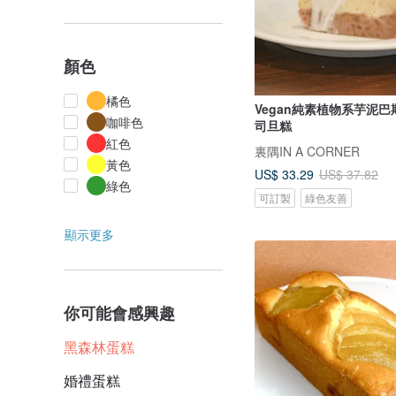
顏色
橘色
Vegan純素植物系芋泥
咖啡色
司旦糕
紅色
裏隅IN A CORNER
黃色
US$ 33.29
US$ 37.82
綠色
可訂製
綠色友善
顯示更多
你可能會感興趣
黑森林蛋糕
婚禮蛋糕