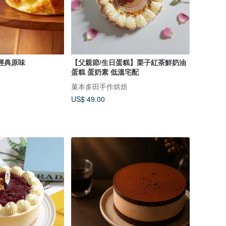
經典原味
【父親節/生日蛋糕】栗子紅茶鮮奶油
蛋糕 蛋奶素 低溫宅配
菓本多田手作烘焙
US$ 49.00