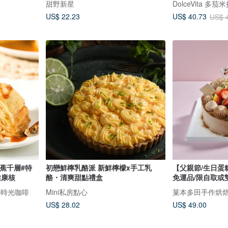
甜野新星
DolceVita 多
US$ 22.23
US$ 40.73
US$ 
蕉千層#特
初戀鮮檸乳酪派 新鮮檸檬x手工乳
【父親節/生日蛋
健康核
酪・清爽甜點禮盒
免運品/限自取或雙北
好時光咖啡
Mini私房點心
菓本多田手作烘
US$ 28.02
US$ 49.00