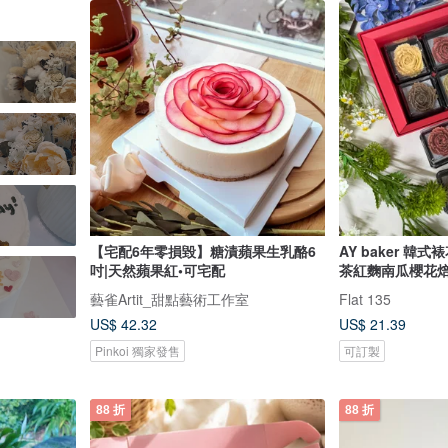
【宅配6年零損毀】糖漬蘋果生乳酪6
AY baker 韓
吋|天然蘋果紅•可宅配
茶紅麴南瓜櫻花
藝雀Artit_甜點藝術工作室
Flat 135
US$ 42.32
US$ 21.39
Pinkoi 獨家發售
可訂製
88 折
88 折