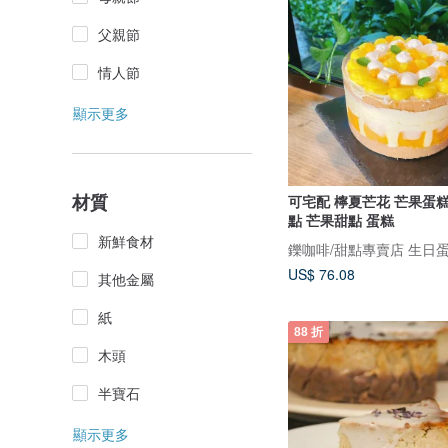
父親節
情人節
顯示更多
材質
可宅配 檸夏芒花 芒果蛋糕
點 芒果甜點 蛋糕
新鮮食材
US$ 76.08
其他金屬
紙
88 折
木頭
半寶石
顯示更多