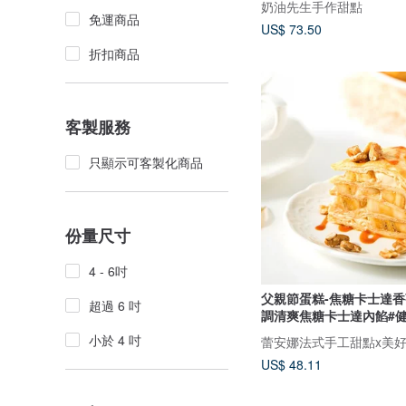
奶油先生手作甜點
免運商品
US$ 73.50
折扣商品
客製服務
只顯示可客製化商品
份量尺寸
4 - 6吋
父親節蛋糕-焦糖卡士達香
超過 6 吋
調清爽焦糖卡士達內餡#
小於 4 吋
蕾安娜法式手工甜點x美
US$ 48.11