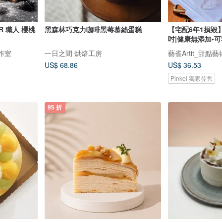
 R 職人 櫻桃
黑森林巧克力咖啡黑莓慕絲蛋糕
【宅配6年1損毀
吋|健康無添加•
工作室
一日之間 烘焙工房
藝雀Artit_甜點
US$ 68.86
US$ 36.53
Pinkoi 獨家發售
95 折