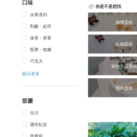
口味
你是不是想找
水果系列
婚禮蛋糕
乳酪・起司
抹茶・茶香
結婚蛋糕
堅果・焦糖
巧克力
寵物生日蛋糕
顯示更多
情侶蛋糕
節慶
生日
週年紀念
母親節