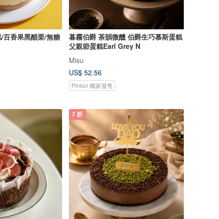
/百香果黑醋栗/無糖
暮霧伯爵 茶韻微醺 伯爵生巧慕斯蛋糕
父親節蛋糕Earl Grey N
Misu
US$ 52.56
Pinkoi 獨家發售
7 折