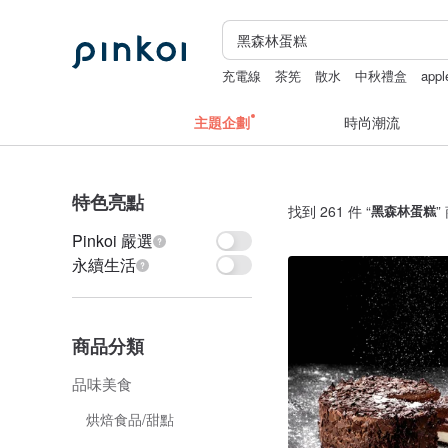
充電線
茶筅
散水
中秋禮盒
app
主題企劃
時尚潮流
特色亮點
找到 261 件 “
黑森林蛋糕
”
Pinkoi 嚴選
永續生活
商品分類
品味美食
烘焙食品/甜點