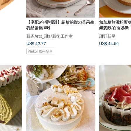
【宅配6年零損毀】綻放的甜の芒果生
無加糖無澱粉蛋糕
乳酪蛋糕 6吋
無麥麩/百香慕斯
藝雀Artit_甜點藝術工作室
甜野新星
US$ 42.77
US$ 44.50
Pinkoi 獨家發售