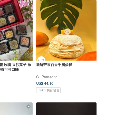
式裱花 玫瑰 豆沙菓子 抹
新鮮芒果百香千層蛋糕
焙茶可可口味
CJ Patisserie
US$ 44.10
Pinkoi 獨家發售