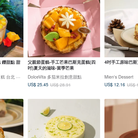
 鑠甜點 甜
父親節蛋糕-手工芒果巴斯克蛋糕(四
4吋手工原味巴斯
吋)夏天的滋味-當季芒果
鑠咖啡/甜點專賣店 生日蛋糕 台北 中山/松山 咖啡課程教學 客製化蛋糕
DolceVita 多茄米拉創意甜點
Mien's Dessert
US$ 25.45
US$ 12.16
US$ 28.91
US$ 