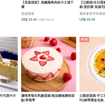
【花漾朋派】焦糖蘋果肉桂卡士達千
【父親節/生日蛋
層
糕 蛋奶素 低溫宅
花漾朋派
菓本多田手作烘
US$ 49.00
US$ 33.44
US$ 35.19
88 折
/可代寫卡片
濃情草莓生乳酪蛋糕/無加糖無澱粉甜
父親節蛋糕-手工
點/草莓季
吋)緞帶禮盒包裝