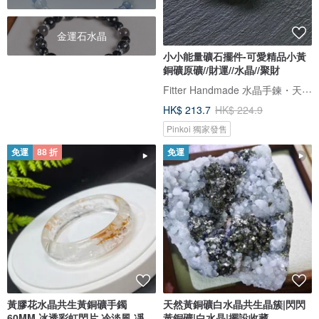
金運石水晶
小小能量礦石擺件-可愛精品小黃
銅礦原礦//財運//水晶//聚財
Fitter Handmade 水晶手鍊・天然礦石
HK$ 213.7
HK$ 224.9
Pinkoi 獨家發售
免運
88 折
免運
黃膠花水晶共生黃銅礦手鐲
天然黃銅礦白水晶共生晶簇|閃閃
60MM 冰透彩虹閃片 冷淡風 凈化
黃銅礦|白水晶|擺設收藏