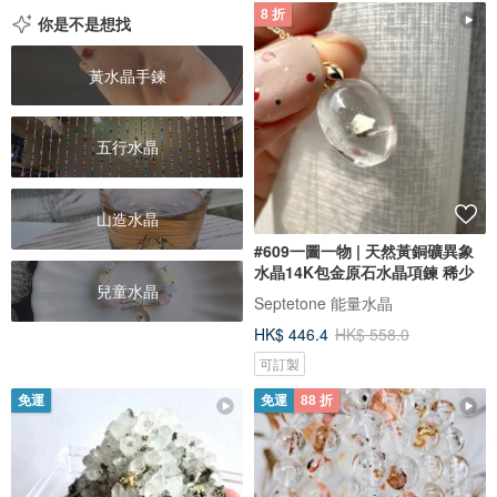
8 折
你是不是想找
黃水晶手鍊
五行水晶
山造水晶
#609一圖一物 | 天然黃銅礦異象
水晶14K包金原石水晶項鍊 稀少
兒童水晶
Septetone 能量水晶
HK$ 446.4
HK$ 558.0
可訂製
免運
免運
88 折