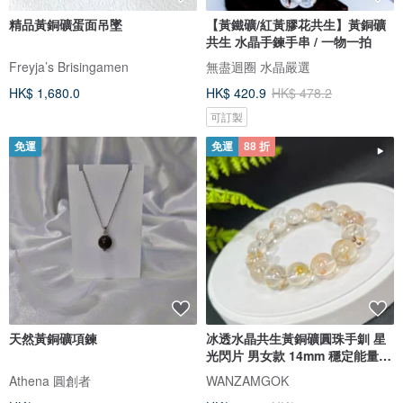
精品黃銅礦蛋面吊墜
【黃鐵礦/紅黃膠花共生】黃銅礦
共生 水晶手鍊手串 / 一物一拍
Freyja’s Brisingamen
無盡迴圈 水晶嚴選
HK$ 1,680.0
HK$ 420.9
HK$ 478.2
可訂製
免運
免運
88 折
天然黃銅礦項鍊
冰透水晶共生黃銅礦圓珠手釧 星
光閃片 男女款 14mm 穩定能量提
升
Athena 圓創者
WANZAMGOK