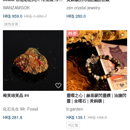
招財
WANZAMGOK
zen crystal jewelry
HK$ 959.0
HK$ 1,089.7
HK$ 280.0
綠色友善
88 折
雌黃雄黃晶 #4
靈曜之心 | 赫基蒙閃靈鑽 | 油膽閃
靈 | 金曜石 | 黃銅礦 |
化石先生 Mr. Fossil
b:garden
HK$ 281.8
HK$ 139.1
HK$ 158.0
可訂製