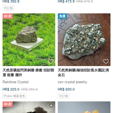
HK$ 392.8
HK$ 415.9
HK$ 472.6
可訂製
88 折
免運
天然原礦超閃黃銅礦 療癒 招財開
天然黃銅礦|極強招財風水擺設|黃
運 能量 擺件
金石
Rainbow Crystal
zen crystal jewelry
HK$ 223.0
HK$ 253.4
HK$ 620.0
Pinkoi 獨家發售
可訂製
88 折