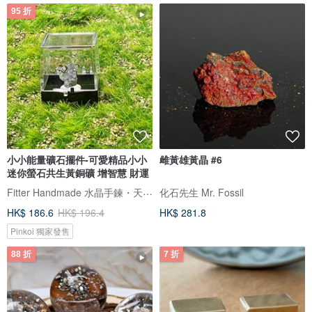
95 折
小小能量礦石擺件-可愛精品小小
雌黃雄黃晶 #6
迷你螢石共生黃銅礦 增智慧 財運
Fitter Handmade 水晶手鍊・天然礦石
化石先生 Mr. Fossil
HK$ 186.6
HK$ 196.4
HK$ 281.8
Pinkoi 獨家發售
88 折
7 折