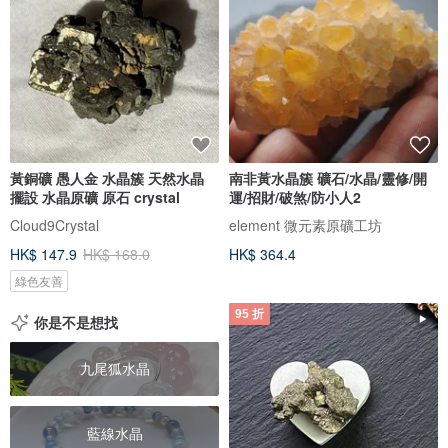
黃銅礦 愚人金 水晶簇 天然水晶
南非黃水晶簇 礦石/水晶/靈修/開
擺設 水晶原礦 原石 crystal
運/招財/破煞/防小人2
Cloud9Crystal
element 微元素原礦工坊
HK$ 147.9
HK$ 168.0
HK$ 364.4
綠色友善
95 折
你是不是想找
九尾狐水晶
藍線水晶