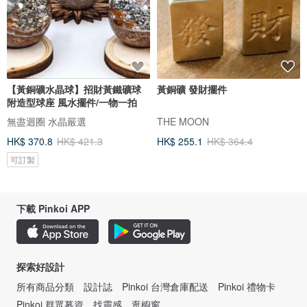
【黃銅礦水晶球】招財黃鐵礦球
黃銅礦 發財擺件
附造型球座 風水擺件/一物一拍
無盡迴圈 水晶嚴選
THE MOON
HK$ 370.8
HK$ 421.3
HK$ 255.1
HK$ 364.4
可訂製
下載 Pinkoi APP
探索好設計
所有商品分類
設計誌
Pinkoi 台灣倉庫配送
Pinkoi 禮物卡
Pinkoi 群眾募資
找靈感
逛櫥窗