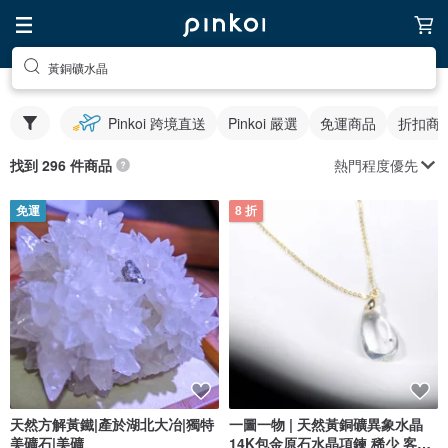
黃銅礦水晶
Pinkoi 跨境直送
Pinkoi 嚴選
免運商品
折扣商
熱門程度優先
找到 296 件商品
免運
8 折
天然方解黃鐵|產於湖北大冶|獨特
一圖一物 | 天然黃銅礦異象水晶
美礦石|美礦
14K包金原石水晶項鍊 稀少 客製