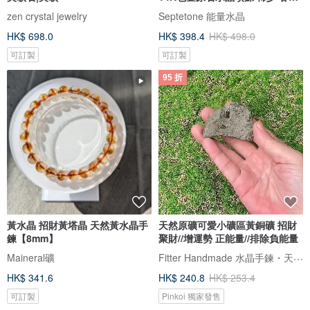
化
zen crystal jewelry
Septetone 能量水晶
HK$ 698.0
HK$ 398.4
HK$ 498.0
可訂製
可訂製
95 折
黃水晶 招財黃塔晶 天然黃水晶手
天然原礦可愛小礦區黃銅礦 招財
鍊【8mm】
聚財//增運勢 正能量//排除負能量
Fitter Handmade 水晶手鍊・天然礦石
Maineral礦
HK$ 341.6
HK$ 240.8
HK$ 253.4
可訂製
Pinkoi 獨家發售