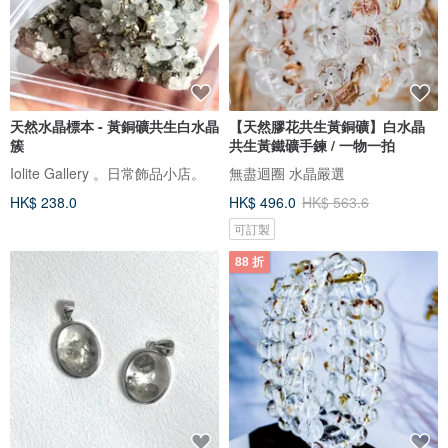
天然水晶標本 - 黃銅礦共生白水晶
【天然膠花共生黃銅礦】白水晶
簇
共生黃鐵礦手鍊 / 一物一拍
Iolite Gallery 。日常飾品小店。
無盡迴圈 水晶嚴選
HK$ 238.0
HK$ 496.0
HK$ 563.6
可訂製
88 折