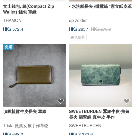
女士錢包, 綠(Compact Zip
- 水洗紙長夾 /橄欖綠 *素食紙皮革
Wallet) 錢包 軍綠
THAMON
op zolder
HK$ 572.4
HK$ 265.1
HK$ 279.0
綠色友善
免運
頂級植鞣牛皮長夾 軍綠
SWEETBURDEN 蠶絲牛皮-拉鍊
長夾 翡翠綠 真牛皮 手作
Trista 微笑女孩手作革物
SWEETBURDEN
HK$ 649.0
HK$ 2,322.6