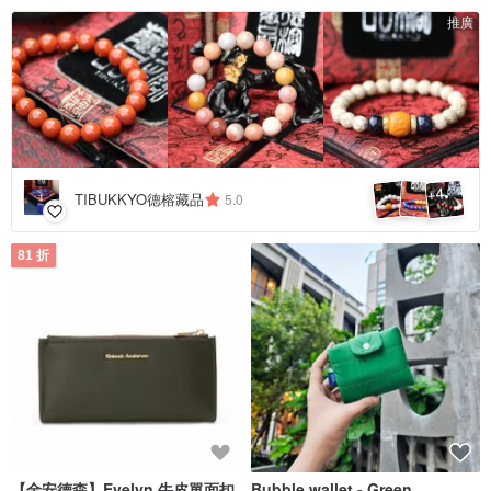
推廣
4
+
TIBUKKYO德榕藏品
5.0
81 折
【金安德森】Evelyn 牛皮單面扣
Bubble wallet - Green