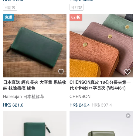
可訂製
可訂製
免運
62 折
日本直送 經典長夾 大容量 系統收
CHENSON真皮 18公分長夾第一
納 抹除擦痕 綠色
代 6卡4鈔ㄇ字長夾 (W24461)
Hallelujah 日本植鞣革
CHENSON
HK$ 621.6
HK$ 246.4
HK$ 397.4