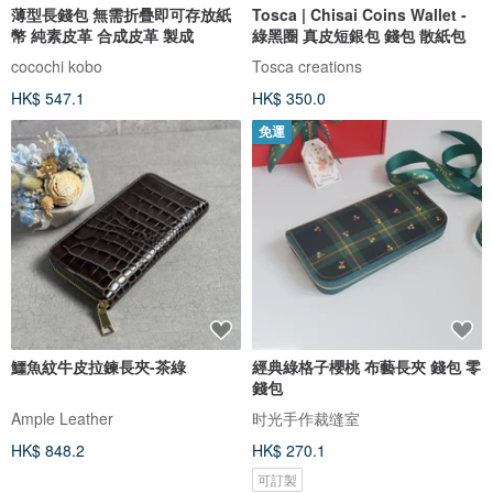
薄型長錢包 無需折疊即可存放紙
Tosca | Chisai Coins Wallet -
幣 純素皮革 合成皮革 製成
綠黑圈 真皮短銀包 錢包 散紙包
cocochi kobo
Tosca creations
HK$ 547.1
HK$ 350.0
免運
鱷魚紋牛皮拉鍊長夾-茶綠
經典綠格子櫻桃 布藝長夾 錢包 零
錢包
Ample Leather
时光手作裁缝室
HK$ 848.2
HK$ 270.1
可訂製