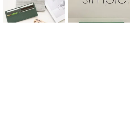
薄型真皮長夾 客製化壓字霧感色
simple.man 型男帥氣高質真皮長
錢包 HR56U
夾/錢包 黑/啡/綠色
海鷗工坊
simplebaghk
HK$ 261.1
HK$ 315.0
可訂製