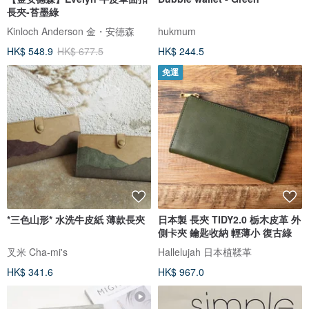
長夾-苔墨綠
Kinloch Anderson 金・安德森
hukmum
HK$ 548.9
HK$ 677.5
HK$ 244.5
免運
*三色山形* 水洗牛皮紙 薄款長夾
日本製 長夾 TIDY2.0 栃木皮革 外
側卡夾 鑰匙收納 輕薄小 復古綠
叉米 Cha-mi's
Hallelujah 日本植鞣革
HK$ 341.6
HK$ 967.0