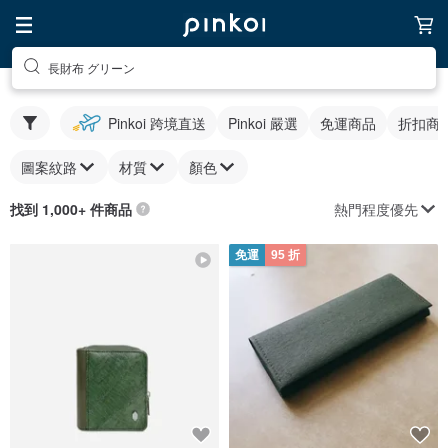
長財布 グリーン
Pinkoi 跨境直送
Pinkoi 嚴選
免運商品
折扣商
圖案紋路
材質
顏色
熱門程度優先
找到 1,000+ 件商品
免運
95 折