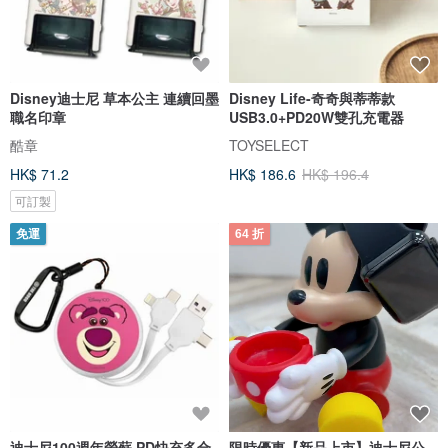
Disney迪士尼 草本公主 連續回墨
Disney Life-奇奇與蒂蒂款
職名印章
USB3.0+PD20W雙孔充電器
酷章
TOYSELECT
HK$ 71.2
HK$ 186.6
HK$ 196.4
可訂製
免運
64 折
迪士尼100週年勞蘇 PD快充多合
限時優惠【新品上市】迪士尼公