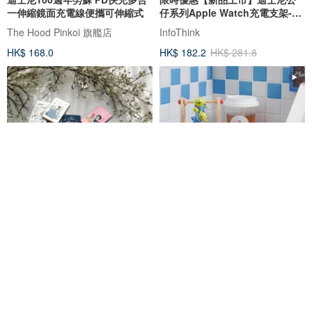
一伸縮鏡面充電線便攜可伸縮式
仔系列Apple Watch充電支架-米
奇
The Hood Pinkoi 旗艦店
InfoThink
HK$ 168.0
HK$ 182.2
HK$ 281.8
正版授權 迪士尼 20W PD超薄磁
【三眼怪】頭轉音樂盒 吊單槓音
吸無線快充行動電源
樂鈴 迪士尼 玩具總動員
BESON- 迪士尼 史努比 正版授權 3C禮品專賣店
Wooderful life
HK$ 367.2
HK$ 320.3
95 折