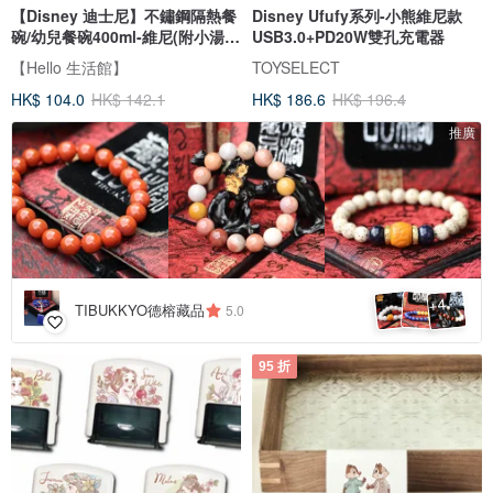
【Disney 迪士尼】不鏽鋼隔熱餐
Disney Ufufy系列-小熊維尼款
碗/幼兒餐碗400ml-維尼(附小湯
USB3.0+PD20W雙孔充電器
匙)
【Hello 生活館】
TOYSELECT
HK$ 104.0
HK$ 142.1
HK$ 186.6
HK$ 196.4
推廣
4
+
TIBUKKYO德榕藏品
5.0
95 折