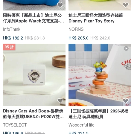
限時優惠【新品上市】迪士尼公
迪士尼三眼怪大頭造型存錢筒
仔系列Apple Watch充電支架-三
Disney Pixar Toy Story
款任
InfoThink
NORNS
HK$ 182.2
HK$ 281.8
HK$ 205.0
HK$ 242.0
95 折
Disney Cats And Dogs-魯斯佛
【三眼怪披薩萬年曆】2026祝福
款每天耍壞USB3.0+PD20W雙孔
迪士尼 玩具總動員
充電器
TOYSELECT
Wooderful life
HK$ 186.6
HK$ 196.4
HK$ 231.5