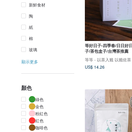
新鮮食材
陶
紙
棉
等好日子-四季春/日日好
玻璃
子/茶包盒子/台灣茶推薦
等等 - 以茶入籤 以籤佐茶
顯示更多
US$ 14.26
顏色
綠色
金色
粉紅色
紅色
咖啡色