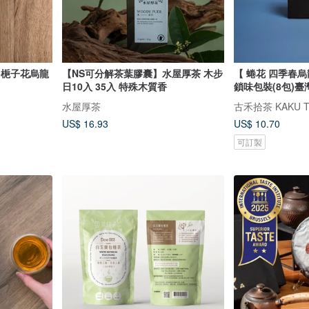
-梔子花烏龍
【NS可分解茶葉膠囊】水屋厚茶 木步
【 蜷花 四季春
日10入 35入 特殊木質香
鎖味包裝(8包)
水屋厚茶
US$ 16.93
US$ 10.70
可訂製