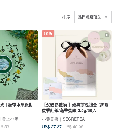
排序
熱門程度優先
68 折
陽光 | 熱帶水果派對
【父親節禮物 】經典茶包禮盒-(舞鶴
蜜香紅茶/毫香蜜綠)3.5g/30入
EN 雲上小屋
小葉覓蜜｜SECRETEA
US$ 27.27
16.53
US$ 40.09