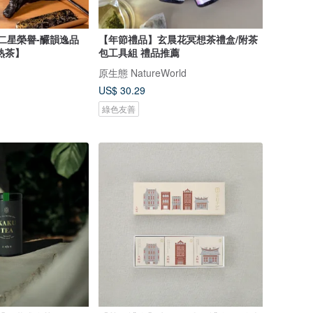
絕佳二星榮譽-釅韻逸品
【年節禮品】玄晨花冥想茶禮盒/附茶
熟茶】
包工具組 禮品推薦
原生態 NatureWorld
US$ 30.29
綠色友善