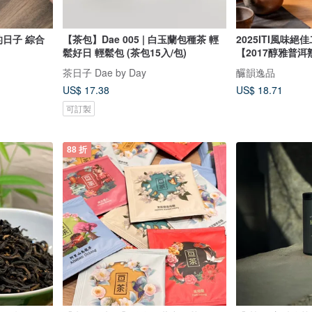
色的日子 綜合
【茶包】Dae 005 | 白玉蘭包種茶 輕
2025ITI風味
鬆好日 輕鬆包 (茶包15入/包)
【2017醇雅普洱
茶日子 Dae by Day
釅韻逸品
US$ 17.38
US$ 18.71
可訂製
88 折