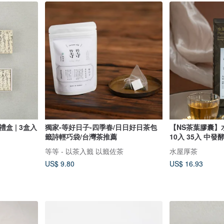
盒 | 3盒入
獨家-等好日子-四季春/日日好日茶包
【NS茶葉膠囊】
籤詩輕巧袋/台灣茶推薦
10入 35入 中發
等等 - 以茶入籤 以籤佐茶
水屋厚茶
US$ 9.80
US$ 16.93