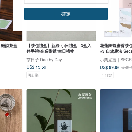
確定
日籤詩茶盒
【茶包禮盒】新綠 小日禮盒 | 3盒入
花蓮舞鶴蜜香茶包
伴手禮/企業贈禮/生日禮物
×3 自然農法 Secr
茶日子 Dae by Day
小葉覓蜜｜SECR
US$ 15.59
US$ 99.96
US$ 
可訂製
可訂製