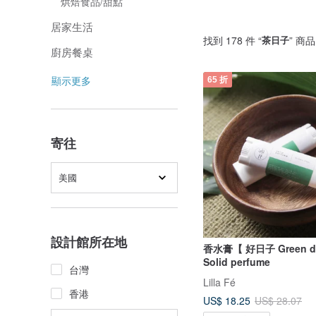
烘焙食品/甜點
居家生活
找到 178 件 “
茶日子
” 商品
廚房餐桌
顯示更多
65 折
寄往
美國
設計館所在地
香水膏【 好日子 Green d
Solid perfume
台灣
Lilla Fé
香港
US$ 18.25
US$ 28.07