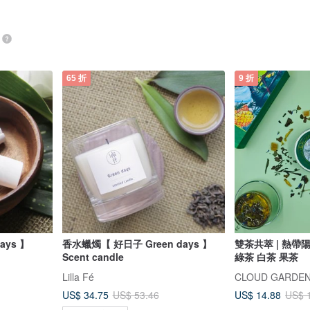
65 折
9 折
ays 】
香水蠟燭【 好日子 Green days 】
雙茶共萃 | 熱帶
Scent candle
綠茶 白茶 果茶
Lilla Fé
CLOUD GARD
US$ 34.75
US$ 14.88
US$ 53.46
US$ 