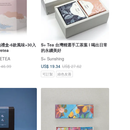
禮盒-6款風味×30入
S+ Tea 台灣精選手工茶葉 l 喝出日常
etea
的永續美好
ETEA
S+ Sunshing
US$ 19.34
146.99
US$ 27.62
可訂製
綠色友善