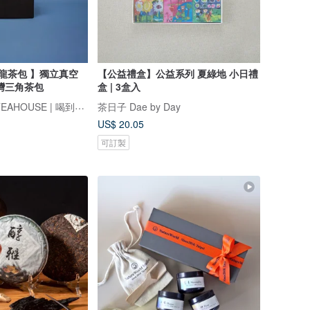
烏龍茶包 】獨立真空
【公益禮盒】公益系列 夏綠地 小日禮
臺灣三角茶包
盒 | 3盒入
古禾拾茶 KAKU TEAHOUSE | 喝到好茶的日子 就是好日子
茶日子 Dae by Day
US$ 20.05
可訂製