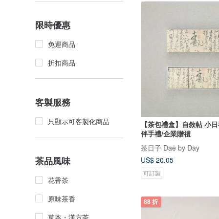
限時優惠
免運商品
折扣商品
客製服務
只顯示可客製化商品
【茶包禮盒】自敘帖 小日禮
伴手禮/企業贈禮
茶日子 Dae by Day
茶品風味
US$ 20.05
可訂製
花香茶
原味茶香
88 折
草本・漢方茶