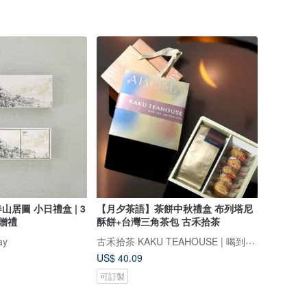
居圖 小日禮盒 | 3
【月夕茶語】茶餅中秋禮盒 布列塔尼
業贈禮
酥餅+台灣三角茶包 古禾拾茶
古禾拾茶 KAKU TEAHOUSE | 喝到好茶的日子 就是好日子
ay
US$ 40.09
可訂製