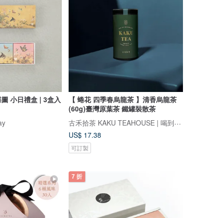
 小日禮盒 | 3盒入
【 蜷花 四季春烏龍茶 】清香烏龍茶
(60g)臺灣原葉茶 鐵罐裝散茶
古禾拾茶 KAKU TEAHOUSE | 喝到好茶的日子 就是好日子
ay
US$ 17.38
可訂製
7 折