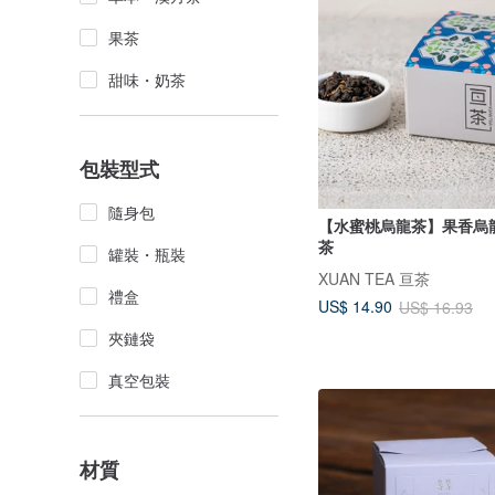
果茶
甜味・奶茶
包裝型式
隨身包
【水蜜桃烏龍茶】果香烏龍茶 
茶
罐裝・瓶裝
XUAN TEA 亘茶
禮盒
US$ 14.90
US$ 16.93
夾鏈袋
真空包裝
材質