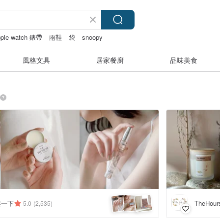
pple watch 錶帶
雨鞋
袋
snoopy
風格文具
居家餐廚
品味美食
 瞇一下
TheHour
5.0
(2,535)