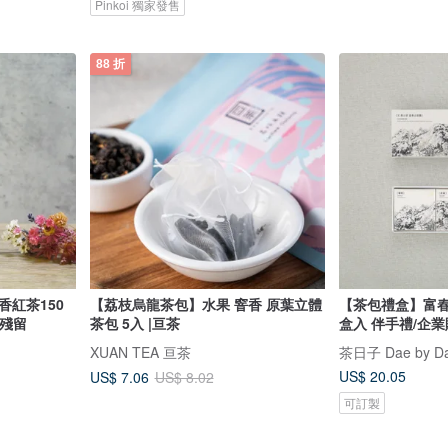
Pinkoi 獨家發售
88 折
香紅茶150
【荔枝烏龍茶包】水果 窨香 原葉立體
【茶包禮盒】富春山
藥殘留
茶包 5入 |亘茶
盒入 伴手禮/企
XUAN TEA 亘茶
茶日子 Dae by D
US$ 20.05
US$ 7.06
US$ 8.02
可訂製