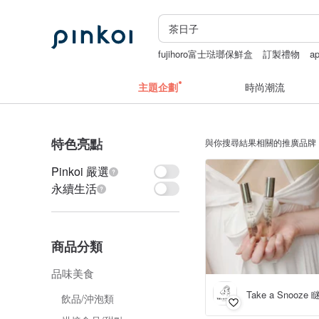
fujihoro富士琺瑯保鮮盒
訂製禮物
a
泰國包包
條紋無袖
主題企劃
時尚潮流
特色亮點
與你搜尋結果相關的推廣品牌
Pinkoi 嚴選
永續生活
商品分類
品味美食
Take a Snooze
飲品/沖泡類