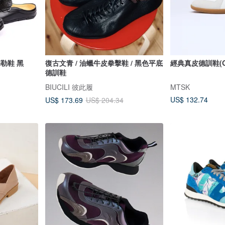
穆勒鞋 黑
復古文青 / 油蠟牛皮拳擊鞋 / 黑色平底
經典真皮德訓鞋(G
德訓鞋
BIUCILI 彼此履
MTSK
US$ 132.74
US$ 173.69
US$ 204.34