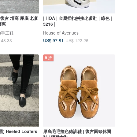
復古 增高 厚底 老爹
| HOA | 金屬插扣拼接老爹鞋 | 綠色 |
優惠
5216 |
zu手工鞋
House of Avenues
US$ 97.81
148.33
US$ 122.26
9 折
) Heeled Loafers
厚底毛毛撞色德訓鞋 | 復古圓頭休閒
鞋 | 運動女鞋