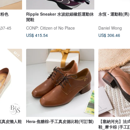
 粉色
Ripple Sneaker 水波紋細橡筋運動休
永恆 - 運動鞋(男)
閒鞋
37-45
CONP: Citizen of No Place
Daniel Wong
US$ 415.54
US$ 306.46
厚底真皮懶人鞋
Hera-焦糖棕-手工真皮德比鞋(可訂製)
【塞納河光】法
鞋_摩卡棕 |手工訂製