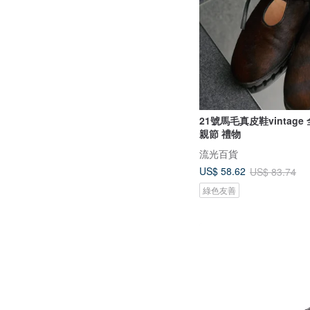
21號馬毛真皮鞋vintag
親節 禮物
流光百貨
US$ 58.62
US$ 83.74
綠色友善