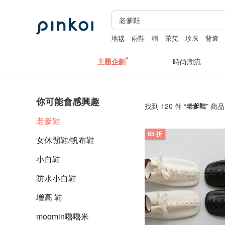
地毯
雨鞋
帽
茶筅
珍珠
背囊
主題企劃
時尚潮流
你可能會感興趣
找到 120 件 “
老爹鞋
” 商品
老爹鞋
85 折
女休閒鞋/帆布鞋
小白鞋
防水小白鞋
增高 鞋
moomin嚕嚕米