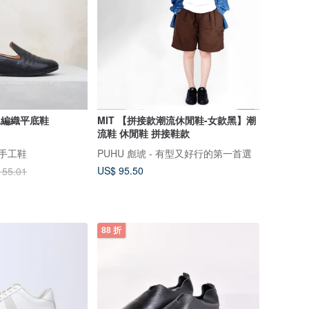
手工編織平底鞋
MIT 【拼接款潮流休閒鞋-女款黑】潮
流鞋 休閒鞋 拼接鞋款
樂鋪手工鞋
PUHU 彪琥 - 有型又好行的第一首選
US$ 95.50
155.01
88 折