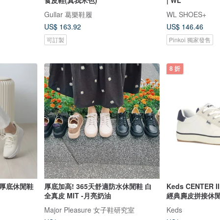
Gullar 葛樂鞋履
WL SHOES+
US$ 163.92
US$ 146.46
可訂製
Pinkoi 獨家發售
8 折
 厚底休閒鞋
厚底加高! 365天舒適防水休閒鞋 白
Keds CENTER I
全真皮 MIT -月亮奶油
經典麂皮拼接休閒鞋
Major Pleasure 女子鞋研究室
Keds