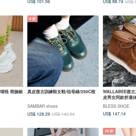
US$ 101.56
US$ 88.74
US$ 
9 折
生喵喵怪 萌臉銀
真皮復古訓練鞋女鞋/祖母綠/250C楦
WALLABEE復
皮男女同款舒適
SAMBAR shoes
BLESS SHOE
US$ 147.14
US$ 128.29
US$ 142.54
39 折