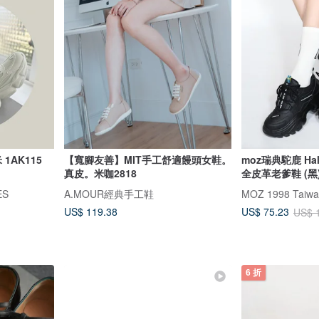
1AK115
【寬腳友善】MIT手工舒適饅頭女鞋。
moz瑞典駝鹿 Ha
真皮。米咖2818
全皮革老爹鞋 (黑
ES
A.MOUR經典手工鞋
MOZ 1998 Taiw
US$ 119.38
US$ 75.23
US$ 
6 折