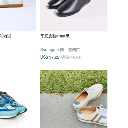
02白)
平底皮鞋alma黑
Southgate 南．登機口
US$ 97.22
US$ 110.47