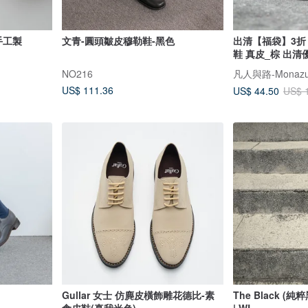
手工製
文青-圓頭皺皮穆勒鞋-黑色
出清【福袋】3折 
鞋 真皮_棕 出清
NO216
凡人與路-Mona
US$ 111.36
US$ 44.50
US$ 
Gullar 女士 仿麂皮橫飾雕花德比-素
The Black (純粹黑
食皮鞋(真我米色)
| WL