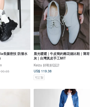
lla長腿密技 防潑水
晨光暖暖 | 牛皮簡約雕花德比鞋 | 薄荷
)
灰 | 台灣真皮手工MIT
an
Keizu 好鞋好設計
US$ 119.38
190.65
可訂製