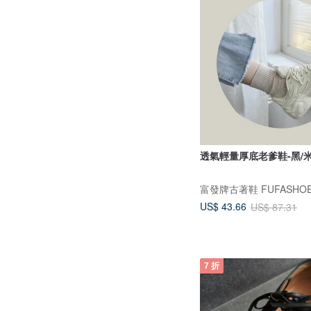
透氣輕量厚底老爹鞋-黑/米 
富發牌古著鞋 FUFASHO
US$ 43.66
US$ 87.31
7 折