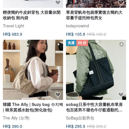
輕便簡約牛皮斜背包 大容量休閒
單肩背帆布包袋厚實復古簡約大
收納包 附內袋
容量手提托特包男女
Travel Light
todaynowind
HK$ 683.9
HK$ 105.8
HK$ 120.2
免運
88 折
韓國 The Ally | Suzy bag 수지백
sobag日系中性大容量帆布單肩
| 韓系質感水餃包(附化妝包)
包百搭男不褪色牛仔藍通勤托特
大包
The Ally (台灣)
SoBag自製男包
HK$ 390.0
HK$ 295.9
HK$ 336.2