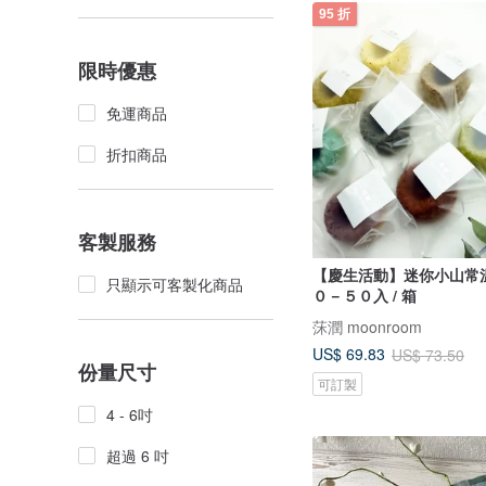
95 折
限時優惠
免運商品
折扣商品
客製服務
【慶生活動】迷你小山常溫
只顯示可客製化商品
０－５０入 / 箱
莯潤 moonroom
US$ 69.83
US$ 73.50
份量尺寸
可訂製
4 - 6吋
超過 6 吋