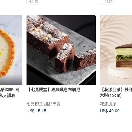
可訂製
可訂製
酪勾畫- 可
【七見櫻堂】經典嘆息布朗尼
【花漾朋派】杜拜
六吋(15cm)
 私人課程
七見櫻堂 甜點專賣
花漾朋派
US$ 15.15
US$ 49.00