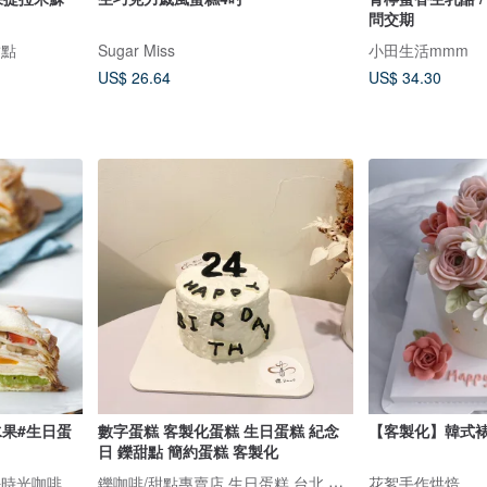
問交期
甜點
Sugar Miss
小田生活mmm
US$ 26.64
US$ 34.30
果#生日蛋
數字蛋糕 客製化蛋糕 生日蛋糕 紀念
【客製化】韓式
日 鑠甜點 簡約蛋糕 客製化
鑠咖啡/甜點專賣店 生日蛋糕 台北 中山/松山 咖啡課程教學 客製化蛋糕
好時光咖啡
花絮手作烘焙