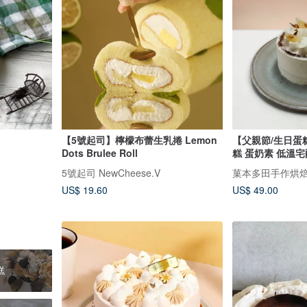
【5號起司】檸檬布蕾生乳捲 Lemon
【父親節/生日蛋
Dots Brulee Roll
糕 蛋奶素 低溫宅
5號起司 NewCheese.V
菓本多田手作烘
US$ 19.60
US$ 49.00
糕