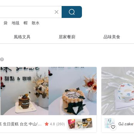
袋
地毯
帽
散水
風格文具
居家餐廚
品味美食
4
+
鑠咖啡/甜點專賣店 生日蛋糕 台北 中山/松山 咖啡課程教學 客製化蛋糕
GJ.cake
4.8
(260)