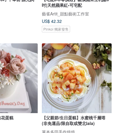
吋|天然蘋果紅•可宅配
藝雀Artit_甜點藝術工作室
US$ 42.32
Pinkoi 獨家發售
裱花蛋糕
【父親節/生日蛋糕】水蜜桃千層塔
(非免運品/限自取或雙北lala)
菓本多田手作烘焙