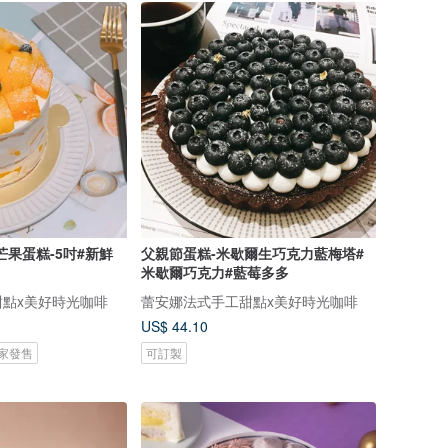
芒果蛋糕-5吋#新鮮
父親節蛋糕-米歇爾生巧克力藍梅塔#
米歇爾巧克力#藍莓多多
點x美好時光咖啡
蕾安娜法式手工甜點x美好時光咖啡
US$ 44.10
 獨家發售
可訂製