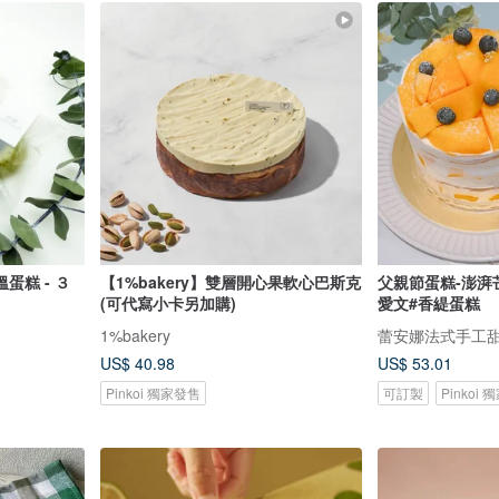
蛋糕 - ３
【1%bakery】雙層開心果軟心巴斯克
父親節蛋糕-澎湃
(可代寫小卡另加購)
愛文#香緹蛋糕
1%bakery
蕾安娜法式手工甜
US$ 40.98
US$ 53.01
Pinkoi 獨家發售
可訂製
Pinkoi