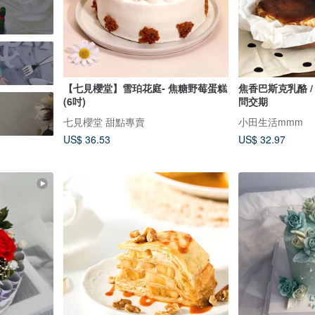
【七見櫻堂】雪珀花庭- 焦糖野莓蛋糕
焦香巴斯克乳酪 /
(6吋)
問交期
七見櫻堂 甜點專賣
小田生活mmm
US$ 36.53
US$ 32.97