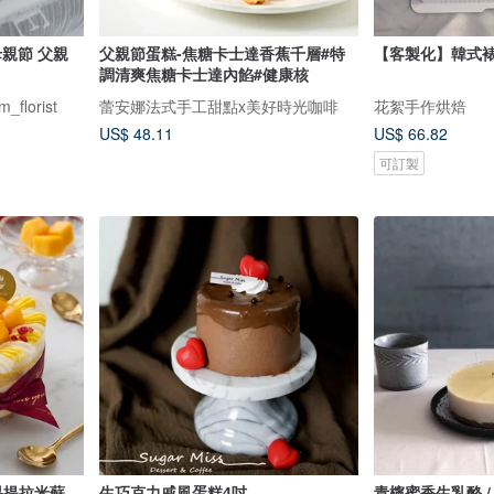
母親節 父親
父親節蛋糕-焦糖卡士達香蕉千層#特
【客製化】韓式
調清爽焦糖卡士達內餡#健康核
florist
蕾安娜法式手工甜點x美好時光咖啡
花絮手作烘焙
US$ 48.11
US$ 66.82
可訂製
果提拉米蘇
生巧克力戚風蛋糕4吋
青檸蜜香生乳酪 / 6吋 下單前