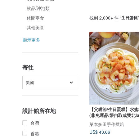
飲品/沖泡類
找到 2,000+ 件 “
生日蛋糕
休閒零食
其他美食
顯示更多
寄往
美國
【父親節/生日蛋糕】水
設計館所在地
(非免運品/限自取或雙北lal
台灣
菓本多田手作烘焙
US$ 43.66
香港