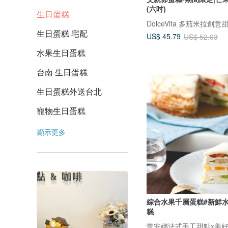
(六吋)
生日蛋糕
DolceVita 多茄米拉創意
生日蛋糕 宅配
US$ 45.79
US$ 52.03
水果生日蛋糕
台南 生日蛋糕
生日蛋糕外送台北
寵物生日蛋糕
顯示更多
綜合水果千層蛋糕#新鮮水
糕
蕾安娜法式手工甜點x美