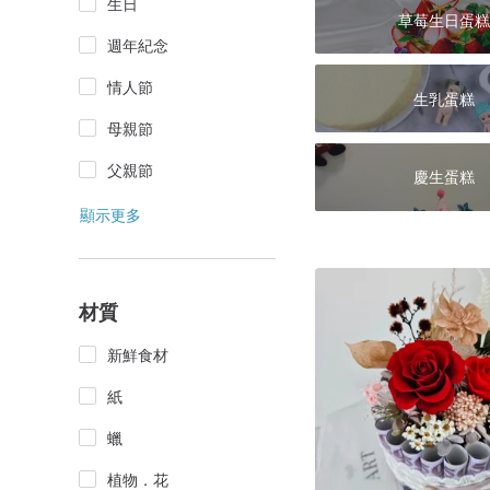
生日
草莓生日蛋糕
週年紀念
情人節
生乳蛋糕
母親節
父親節
慶生蛋糕
顯示更多
材質
新鮮食材
紙
蠟
植物．花