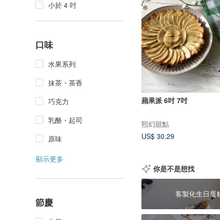
小於 4 吋
口味
水果系列
抹茶・茶香
蘋果派 6吋 7吋
巧克力
乳酪・起司
熙幻甜點
US$ 30.29
原味
顯示更多
你是不是想找
客製化生日蛋
節慶