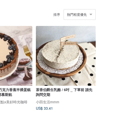
排序
熱門程度優先
巧克力香蕉半裸蛋糕
茶香伯爵生乳酪 / 6吋 _ 下單前 請先
郁慕斯餡
詢問交期
點x美好時光咖啡
小田生活mmm
US$ 33.41