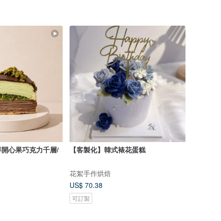
開心果巧克力千層/
【客製化】韓式裱花蛋糕
花絮手作烘焙
US$ 70.38
可訂製