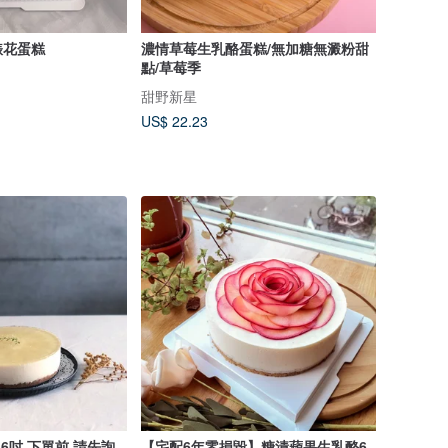
裱花蛋糕
濃情草莓生乳酪蛋糕/無加糖無澱粉甜
點/草莓季
甜野新星
US$ 22.23
 請先詢
【宅配6年零損毀】糖漬蘋果生乳酪6