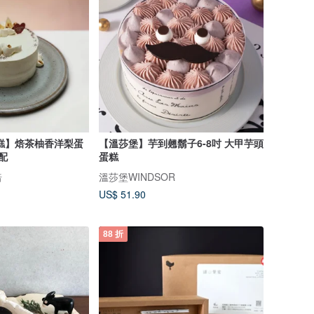
糕】焙茶柚香洋梨蛋
【溫莎堡】芋到翹鬍子6-8吋 大甲芋頭
配
蛋糕
焙
溫莎堡WINDSOR
US$ 51.90
88 折