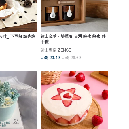
 6吋_ 下單前 請先詢
鍾山金萃・雙重奏 台灣 蜂蜜 蜂蜜 伴
手禮
鍾山覺蜜 ZENSE
US$ 23.49
US$ 26.69