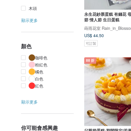
木頭
永生花鈔票蛋糕 有錢花 
節 情人節 生日蛋糕
顯示更多
蒔雨花室 Rain_in_Blossom_
US$ 44.50
可訂製
顏色
咖啡色
88 折
粉紅色
橘色
白色
紅色
顯示更多
你可能會感興趣
父親節蛋糕-期間限定|芒