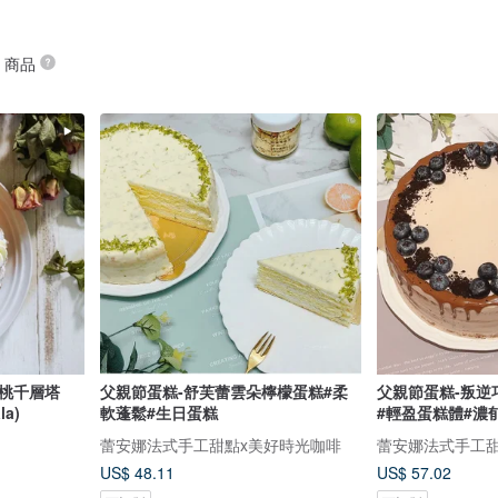
” 商品
蜜桃千層塔
父親節蛋糕-舒芙蕾雲朵檸檬蛋糕#柔
父親節蛋糕-叛逆
a)
軟蓬鬆#生日蛋糕
#輕盈蛋糕體#濃
蕾安娜法式手工甜點x美好時光咖啡
蕾安娜法式手工甜
US$ 48.11
US$ 57.02