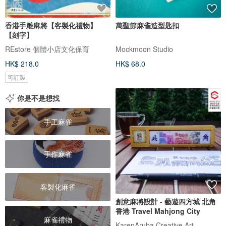
香港手雕麻將【客製化禮物】
萬聖節麻雀造型匙扣
【刻字】
REstore 個體小店文化保育
Mockmoon Studio
HK$ 218.0
HK$ 68.0
可訂製
你是不是想找
手工麻雀
手作麻雀
客製化麻雀
創意麻將設計 - 藝遊四方城 北角
香港 Travel Mahjong City
麻雀禮物
KarenAruba Creative Art