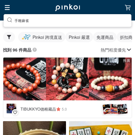
手雕麻雀
Pinkoi 跨境直送
Pinkoi 嚴選
免運商品
折扣商
熱門程度優先
找到 96 件商品
推廣
4
+
TIBUKKYO德榕藏品
5.0