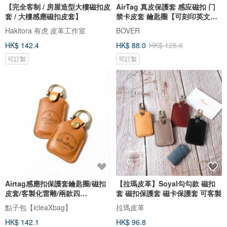
【完全客制 / 房屋造型大樓磁扣皮
AirTag 真皮保護套 感应磁扣 门
套 / 大樓感應磁扣皮套】
禁卡皮套 鑰匙圈【可刻印英文
名】
Hakitora 有虎 皮革工作室
BOVER
HK$ 142.4
HK$ 88.0
HK$ 125.6
可訂製
可訂製
Airtag感應扣保護套鑰匙圈/磁扣
【拉瑪皮革】Soyal勾勾款 磁扣
皮套/客製化雷雕/兩款四
套 磁扣保護套 磁卡保護套 可客製
色/DG125
點子包【icleaXbag】
拉瑪皮革
HK$ 142.1
HK$ 96.8