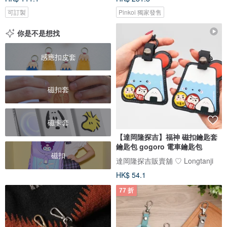
可訂製
Pinkoi 獨家發售
你是不是想找
感應扣皮套
磁扣套
磁卡套
【達岡隆探吉】福神 磁扣鑰匙套
鑰匙包 gogoro 電車鑰匙包
磁扣
達岡隆探吉販賣舖 ♡ Longtanji
HK$ 54.1
77 折