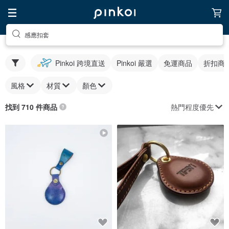
感應扣套
Pinkoi 跨境直送
Pinkoi 嚴選
免運商品
折扣商
風格
材質
顏色
熱門程度優先
找到 710 件商品