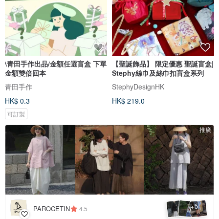
\青田手作出品/金額任選盲盒 下單
【聖誕飾品】 限定優惠 聖誕盲盒|
金額雙倍回本
Stephy絲巾及絲巾扣盲盒系列
青田手作
StephyDesignHK
HK$ 0.3
HK$ 219.0
可訂製
推廣
5
+
PAROCETIN
4.5