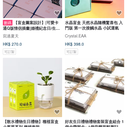
【盲盒圖案設計】|可愛卡
水晶盲盒 天然水晶隨機驚喜包 入
數碼
門版 第一次接觸水晶 小試運氣
通Q版情侶插畫|婚禮紀念日/生日
禮物客製
寫過夏天
Crystal.EAA
HK$ 270.0
HK$ 398.0
可訂製
可訂製
【散水禮物生日禮物】種植盲盒
好友生日禮物禮物套裝盲盒組合 1
小葉菜系列 種植套裝
個卡帶賀卡+ 1個音樂面料筆記