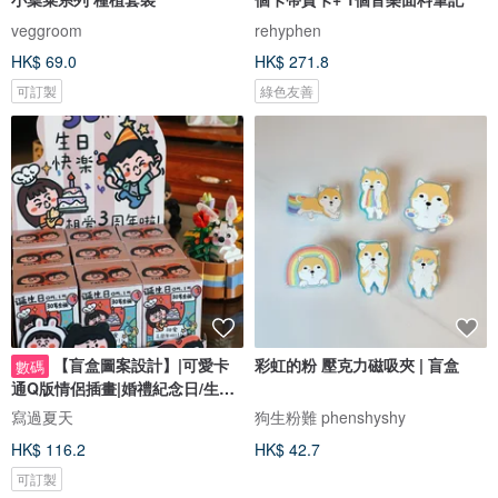
veggroom
rehyphen
HK$ 69.0
HK$ 271.8
可訂製
綠色友善
【盲盒圖案設計】|可愛卡
彩虹的粉 壓克力磁吸夾 | 盲盒
數碼
通Q版情侶插畫|婚禮紀念日/生日
禮物客製
寫過夏天
狗生粉難 phenshyshy
HK$ 116.2
HK$ 42.7
可訂製