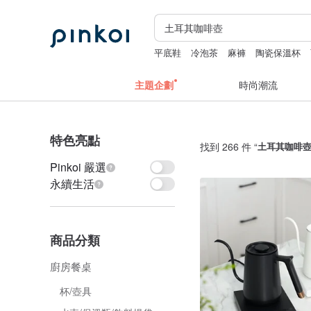
平底鞋
冷泡茶
麻褲
陶瓷保溫杯
主題企劃
時尚潮流
特色亮點
找到 266 件 “
土耳其咖啡
Pinkoi 嚴選
永續生活
商品分類
廚房餐桌
杯/壺具