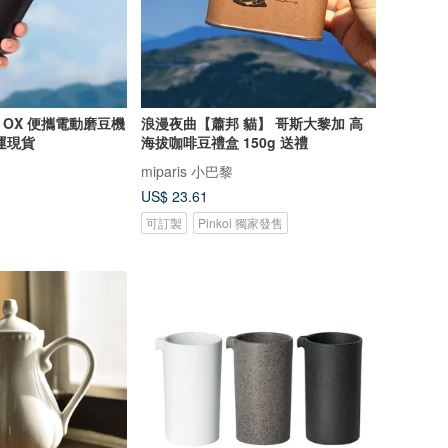
tii OX 便攜電動磨豆機
浪漫夜曲【蕭邦 貓】 哥斯大黎加 高
運現貨
海拔咖啡豆禮盒 150g 送禮
miparis 小巴黎
US$ 23.61
可訂製
Pinkoi 獨家發售