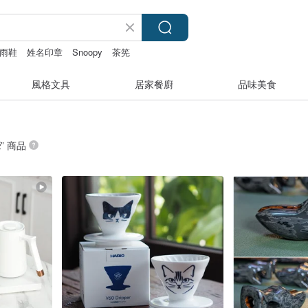
雨鞋
姓名印章
Snoopy
茶筅
風格文具
居家餐廚
品味美食
壺
” 商品