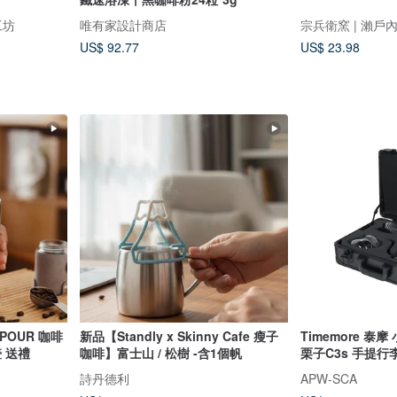
工坊
唯有家設計商店
宗兵衛窯 | 瀨戶
US$ 92.77
US$ 23.98
POUR 咖啡
新品【Standly x Skinny Cafe 瘦子
Timemore 
 送禮
咖啡】富士山 / 松樹 -含1個帆
栗子C3s 手提行
詩丹德利
APW-SCA