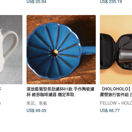
US$ 20.94
US$ 235.19
杯
湛放藍菊型長肋濾杯01款 手作陶瓷濾
【HOLOHOLO】
杯 錐形咖啡濾器 穩定萃取
露營旅行套件組 
o
客噐。客氣
US$ 69.05
US$ 66.77