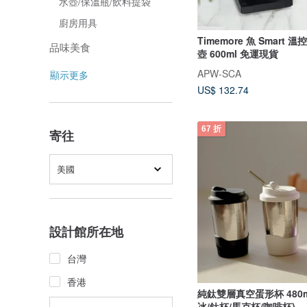
水壺/保溫瓶/飲料提袋
廚房用具
Timemore 魚 Smart 
品味美食
壺 600ml 免運現貨
APW-SCA
顯示更多
US$ 132.74
67 折
寄往
美國
設計館所在地
台灣
香港
純鈦雙層真空蛋形杯 480m
冰/鈦杯/馬克杯/咖啡杯)