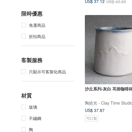
US$ 37.12
US$ 43.66
限時優惠
免運商品
折扣商品
客製服務
只顯示可客製化商品
沙丘系列-灰白 耳掛咖啡
材質
陶拾光 - Clay Time Studi
玻璃
US$ 37.87
不鏽鋼
可訂製
陶