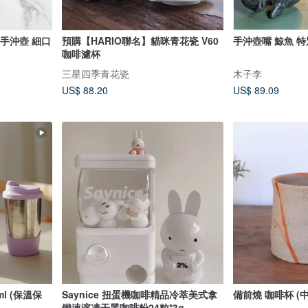
溫控手沖壺 細口
預購【HARIO聯名】貓咪青花瓷 V60
手沖壺嘴 鯨魚 特
咖啡濾杯
三星四季青花瓷
木子李
US$ 88.20
US$ 89.09
l (保溫保
Saynice 扭蛋機咖啡精品冷萃美式拿
備前燒 咖啡杯 (中)
鐵速溶凍干黑咖啡粉24粒*3g