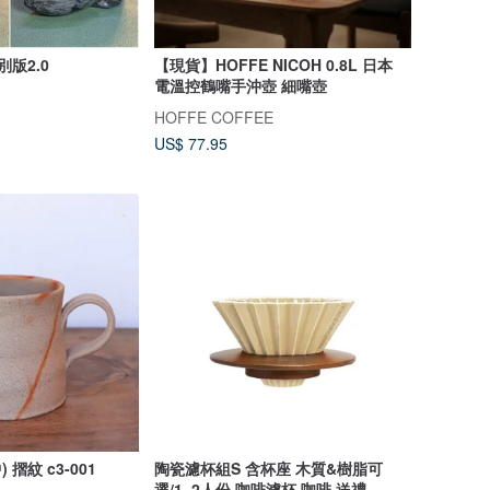
別版2.0
【現貨】HOFFE NICOH 0.8L 日本
電溫控鶴嘴手沖壺 細嘴壺
HOFFE COFFEE
US$ 77.95
 摺紋 c3-001
陶瓷濾杯組S 含杯座 木質&樹脂可
選/1~2人份 咖啡濾杯 咖啡 送禮