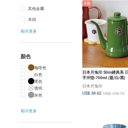
3 折
其他金屬
木頭
顯示更多
顏色
咖啡色
日本月兔印 Slim經典系
白色
手沖壺-700ml (藍/白/黑)
黑色
日本月兔印
透明
US$ 38.62
US$ 128.73
灰色
顯示更多