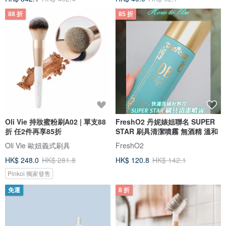
88 折
85 折
Oli Vie 持妝蜜粉刷A02 | 單支88
FreshO2 丹妮婊姐聯名 SUPER
折 任2件再享85折
STAR 刷具清潔噴霧 無酒精 溫和
Oli Vie 歐妞義式刷具
FreshO2
HK$ 248.0
HK$ 281.8
HK$ 120.8
HK$ 142.1
Pinkoi 獨家發售
免運
8 折