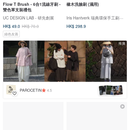
Flow T Brush - 6合1流線牙刷 -
橡木洗臉刷 (濕用)
雙色單支裝禮包
Iris Hantverk 瑞典環保手工刷具 (歐本戶外家居)
UC DESIGN LAB - 研先創展
HK$ 49.0
HK$ 70.0
HK$ 298.9
綠色友善
推廣
5
+
PAROCETIN
4.5