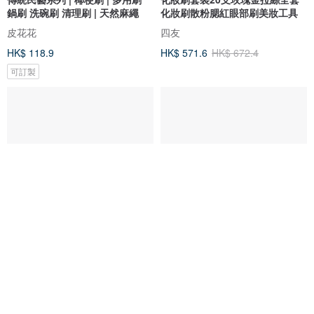
鍋刷 洗碗刷 清理刷 | 天然麻繩
化妝刷散粉腮紅眼部刷美妝工具
皮花花
四友
HK$ 118.9
HK$ 571.6
HK$ 672.4
可訂製
Umbra Corsa 白色馬桶刷
長柄洗澡刷/馬毛/橡木
Iris Hantverk 瑞典環保手工刷具 (歐本戶外家居)
Umbra Hong Kong
HK$ 208.0
HK$ 384.3