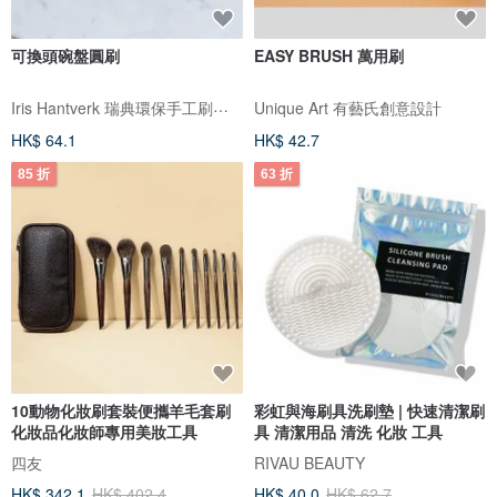
可換頭碗盤圓刷
EASY BRUSH 萬用刷
Iris Hantverk 瑞典環保手工刷具 (歐本戶外家居)
Unique Art 有藝氏創意設計
HK$ 64.1
HK$ 42.7
85 折
63 折
10動物化妝刷套裝便攜羊毛套刷
彩虹與海刷具洗刷墊 | 快速清潔刷
化妝品化妝師專用美妝工具
具 清潔用品 清洗 化妝 工具
四友
RIVAU BEAUTY
HK$ 342.1
HK$ 402.4
HK$ 40.0
HK$ 62.7