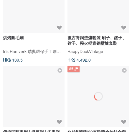
烘焙圓毛刷
復古青銅壁爐套裝 刷子、鏟子、
鉗子、撥火棍青銅壁爐套裝
Iris Hantverk 瑞典環保手工刷具 (歐本戶外家居)
HappyDuckVintage
HK$ 139.5
HK$ 4,492.0
85 折
傳統民藝系列 | 椰梗刷 | 多用刷
化妝刷套裝20支玫瑰金拉絲全套