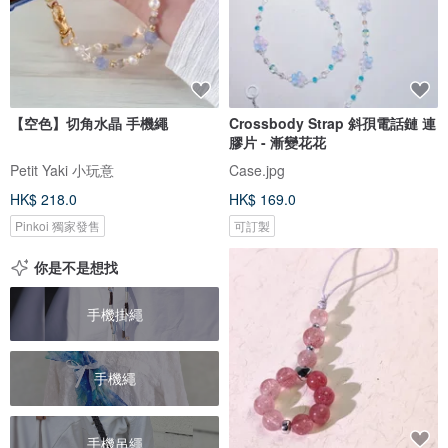
【空色】切角水晶 手機繩
Crossbody Strap 斜孭電話鏈 連
膠片 - 漸變花花
Petit Yaki 小玩意
Case.jpg
HK$ 218.0
HK$ 169.0
Pinkoi 獨家發售
可訂製
你是不是想找
手機掛繩
手機繩
手機吊繩