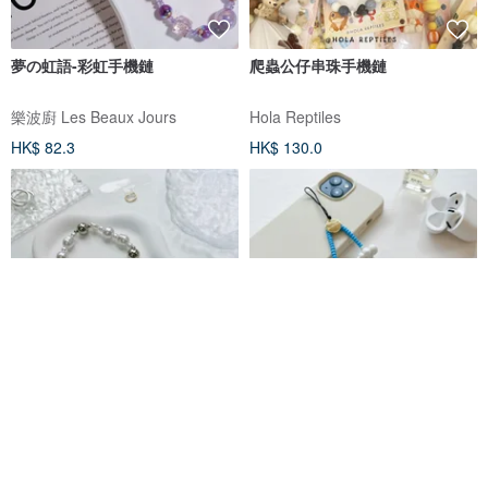
夢の虹語-彩虹手機鏈
爬蟲公仔串珠手機鏈
樂波廚 Les Beaux Jours
Hola Reptiles
HK$ 82.3
HK$ 130.0
全手工 金扣珍珠串珠手腕掛繩連
BLISSOM 晴時多雲手機繩
透明夾片
Caseonlyy 手機殼專賣店
BLISSOM