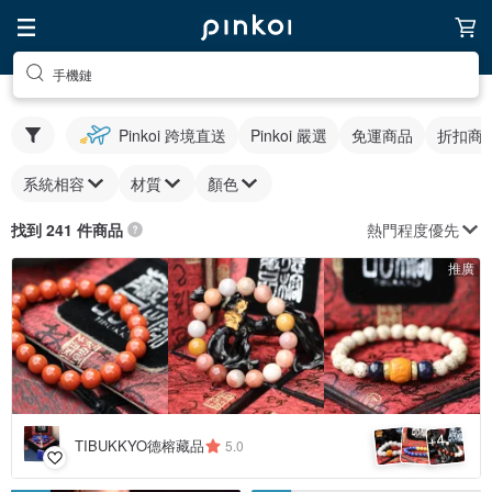
手機鏈
Pinkoi 跨境直送
Pinkoi 嚴選
免運商品
折扣商
系統相容
材質
顏色
熱門程度優先
找到 241 件商品
推廣
4
+
TIBUKKYO德榕藏品
5.0