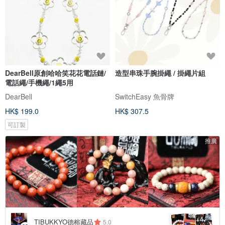
DearBell原創哈哈笑花花電話鏈/
造型串珠手腕掛繩 / 掛繩片組
電話繩/手機繩/1繩5用
DearBell
SwitchEasy 魚骨牌
HK$ 199.0
HK$ 307.5
可訂製
推廣
4
+
TIBUKKYO德榕藏品
5.0