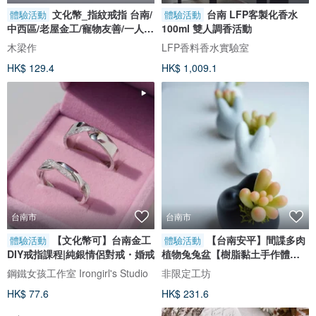
文化幣_指紋戒指 台南/
台南 LFP客製化香水
體驗活動
體驗活動
中西區/老屋金工/寵物友善/一人成
100ml 雙人調香活動
班
木梁作
LFP香料香水實驗室
HK$ 129.4
HK$ 1,009.1
台南市
台南市
【文化幣可】台南金工
【台南安平】間諜多肉
體驗活動
體驗活動
DIY戒指課程|純銀情侶對戒・婚戒
植物兔兔盆【樹脂黏土手作體
驗】
鋼鐵女孩工作室 Irongirl's Studio
非限定工坊
HK$ 77.6
HK$ 231.6