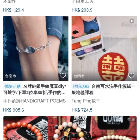
木梁作
非限定工坊
HK$ 129.4
HK$ 203.9
台南市
台南市
名牌純銀手鍊魔豆diy/
台南可水洗手作簇絨一
體驗活動
體驗活動
可敲字/下單2位享85折,手作的詩
般地毯課程
台南金工diy
手作的詩HANDICRAFT POEMS
Tang Ping毯平
HK$ 905.6
HK$ 724.5
推廣