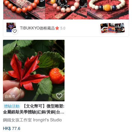
4
+
TIBUKKYO德榕藏品
5.0
台南市
【文化幣可】微型雕塑:
體驗活動
金屬鍛敲美學體驗|紅銅/黃銅|台南
金工
鋼鐵女孩工作室 Irongirl's Studio
HK$ 77.6