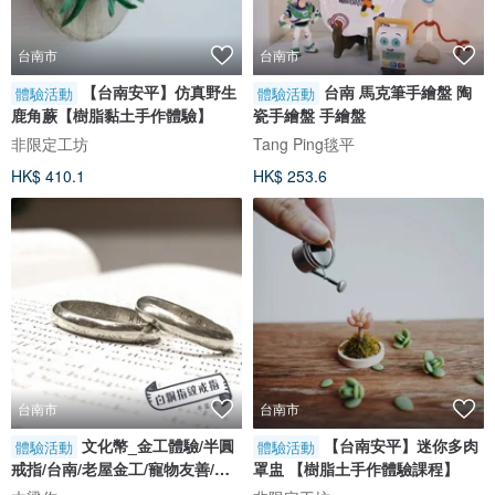
台南市
台南市
【台南安平】仿真野生
台南 馬克筆手繪盤 陶
體驗活動
體驗活動
鹿角蕨【樹脂黏土手作體驗】
瓷手繪盤 手繪盤
非限定工坊
Tang Ping毯平
HK$ 410.1
HK$ 253.6
台南市
台南市
文化幣_金工體驗/半圓
【台南安平】迷你多肉
體驗活動
體驗活動
戒指/台南/老屋金工/寵物友善/一
罩盅 【樹脂土手作體驗課程】
人成班