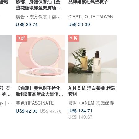
朵蜜粉
臉部、身體保養油【金
品牌豬鬃毛氣墊梳子
盞花循環纖盈美膚油
50ml】足浴/泡澡/按摩
養
廣告
漢方保養 | 樂木集 LOMOJI
C’EST JOLIE TAIWAN
用
US$ 30.74
US$ 21.39
9 折
9 折
初霧】香
【免運】斐色耐手持化
A N E M 淨白養膚 精選
|薄霧|
妝鏡2倍高清放大鏡便攜
套組
折疊口袋迷你
｜弗洛研香
斐色耐FASCINATE
廣告
ANEM 意識保養
US$ 134.71
US$ 42.93
US$ 47.70
US$ 149.67