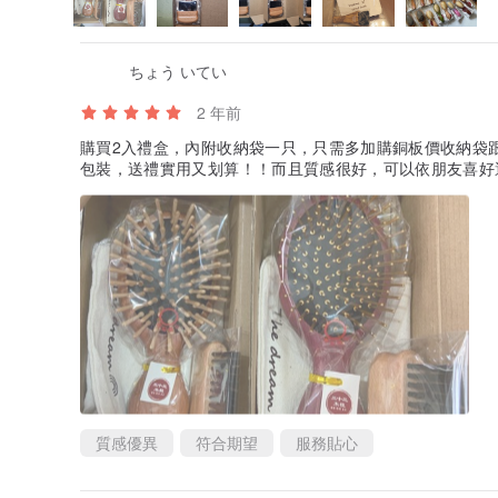
ちょう いてい
2 年前
購買2入禮盒，內附收納袋一只，只需多加購銅板價收納袋
包裝，送禮實用又划算！！而且質感很好，可以依朋友喜好
質感優異
符合期望
服務貼心