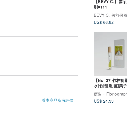
【BEVY C.】雲
刷#111
BEVY C. 妝前保
US$ 66.82
【No. 37 竹林
水|竹|甜瓜|薑|葉子
檀香|廣藿香
廣告
Floriography
看本商品所有評價
US$ 24.33