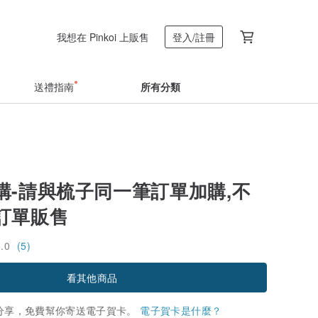
我想在 Pinkoi 上販售
登入/註冊
送禮指南
所有分類
購-請與梳子同一筆訂單加購,不
訂單販售
5.0
(5)
看其他商品
分享，免費幫你寄送電子賀卡。
電子賀卡是什麼？