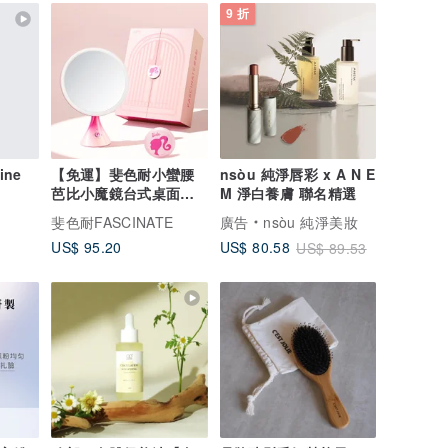
9 折
ine
【免運】斐色耐小蠻腰
nsòu 純淨唇彩 x A N E
芭比小魔鏡台式桌面智
M 淨白養膚 聯名精選
能led化妝鏡子帶燈
斐色耐FASCINATE
廣告
nsòu 純淨美妝
US$ 95.20
US$ 80.58
US$ 89.53