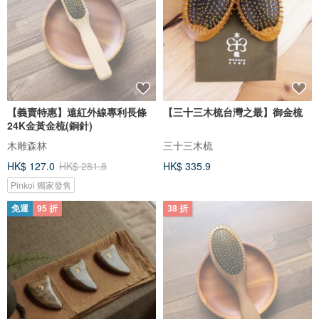
【義賣特惠】遠紅外線專利長條
【三十三木梳台灣之最】御金梳
24K金黃金梳(銅針)
木雕森林
三十三木梳
HK$ 127.0
HK$ 281.8
HK$ 335.9
Pinkoi 獨家發售
免運
95 折
38 折