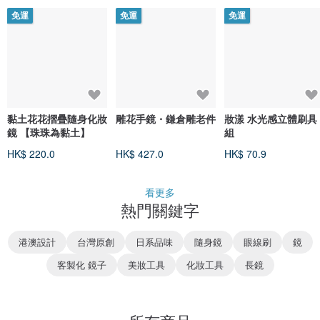
免運
免運
免運
黏土花花摺疊隨身化妝
雕花手鏡・鎌倉雕老件
妝漾 水光感立體刷具
鏡 【珠珠為黏土】
組
HK$ 220.0
HK$ 427.0
HK$ 70.9
看更多
熱門關鍵字
港澳設計
台灣原創
日系品味
隨身鏡
眼線刷
鏡
客製化 鏡子
美妝工具
化妝工具
長鏡