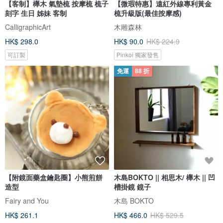
【客制】櫸木 氣墊梳 按摩梳 梳子
【微瑕特惠】遠紅外線專利黃金
刻字 生日 姊妹 客制
梳升級版(最佳按摩感)
CalligraphicArt
木雕森林
HK$ 298.0
HK$ 90.0
HK$ 224.9
可訂製
Pinkoi 獨家發售
免運
88 折
【附鏡面藥盒鑰匙圈】小熊煎餅
木島BOKTO || 相思木/ 櫸木 || 凹
造型
槽掛鏡 鏡子
Fairy and You
木島 BOKTO
HK$ 261.1
HK$ 466.0
HK$ 529.5