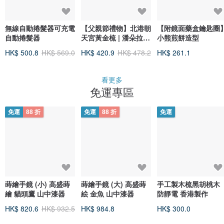
無線自動捲髮器可充電
【父親節禮物】北港朝
【附鏡面藥盒鑰匙圈
自動捲髮器
天宮黃金梳 | 潘朵拉的
小熊煎餅造型
美妝盒
HK$ 500.8
HK$ 569.0
HK$ 420.9
HK$ 478.2
HK$ 261.1
看更多
免運專區
免運
88 折
免運
88 折
免運
蒔繪手鏡 (小) 高盛蒔
蒔繪手鏡 (大) 高盛蒔
手工製木梳黑胡桃木
繪 貓頭鷹 山中漆器
絵 金魚 山中漆器
防靜電 香港製作
HK$ 820.6
HK$ 932.5
HK$ 984.8
HK$ 300.0