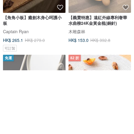
【角角小板】癒創木身心呵護小
【義賣特惠】遠紅外線專利奢華
板
水曲柳24K金黃金梳(銅針)
Captain Ryan
木雕森林
HK$ 265.1
HK$ 279.0
HK$ 153.0
HK$ 392.8
可訂製
免運
82 折
Elli Mirror 金屬框架可翻轉化妝鏡
奢華柚木黃金梳(按摩感可客製/遠
白色
紅外線)