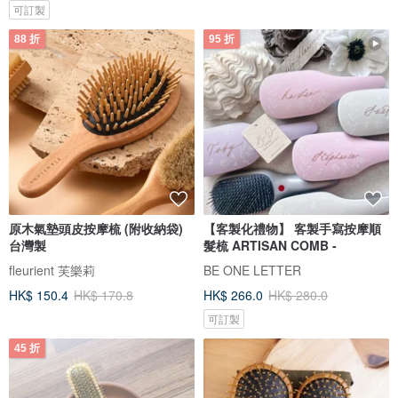
可訂製
88 折
95 折
原木氣墊頭皮按摩梳 (附收納袋)
【客製化禮物】 客製手寫按摩順
台灣製
髮梳 ARTISAN COMB -
fleurient 芙樂莉
BE ONE LETTER
HK$ 150.4
HK$ 170.8
HK$ 266.0
HK$ 280.0
可訂製
45 折