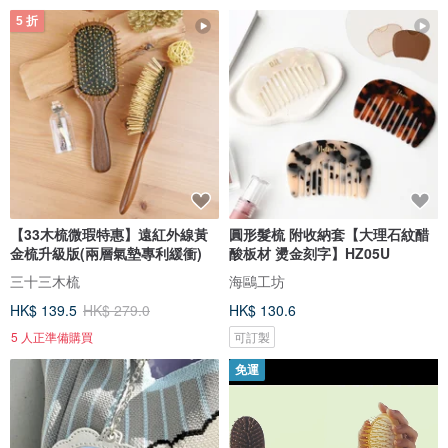
5 折
【33木梳微瑕特惠】遠紅外線黃
圓形髮梳 附收納套【大理石紋醋
金梳升級版(兩層氣墊專利緩衝)
酸板材 燙金刻字】HZ05U
三十三木梳
海鷗工坊
HK$ 139.5
HK$ 279.0
HK$ 130.6
5 人正準備購買
可訂製
免運