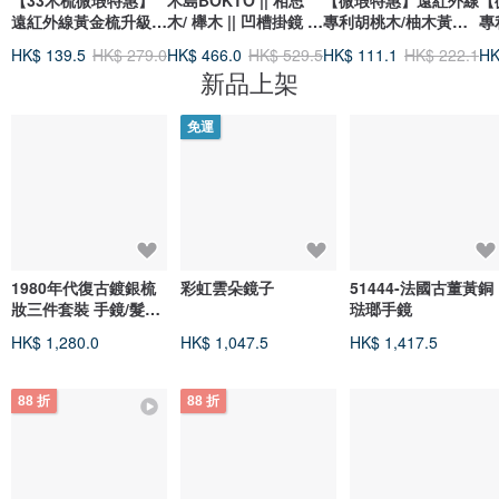
【33木梳微瑕特惠】
木島BOKTO || 相思
【微瑕特惠】遠紅外線
【
遠紅外線黃金梳升級版
木/ 櫸木 || 凹槽掛鏡 鏡
專利胡桃木/柚木黃金
專
(兩層氣墊專利緩衝)
子
梳/水曲柳 (銅針)
佳
HK$ 139.5
HK$ 279.0
HK$ 466.0
HK$ 529.5
HK$ 111.1
HK$ 222.1
HK
新品上架
免運
1980年代復古鍍銀梳
彩虹雲朵鏡子
51444-法國古董黃銅
妝三件套裝 手鏡/髮刷/
琺瑯手鏡
梳子
HK$ 1,280.0
HK$ 1,047.5
HK$ 1,417.5
88 折
88 折