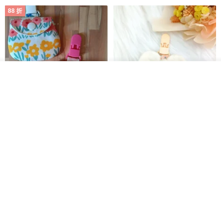
88 折
看其他商品
了解品牌
【5日內出貨】胖嘟嘟 平安符袋
水彩花園。平安符袋 (可繡名字)
彌月禮物 平安符袋 香火袋
QQ rabbit 手工嬰幼兒精品 彌月禮盒
晴天鞋鞋
HK$ 62.7
HK$ 71.2
HK$ 68.4
88 折
88 折