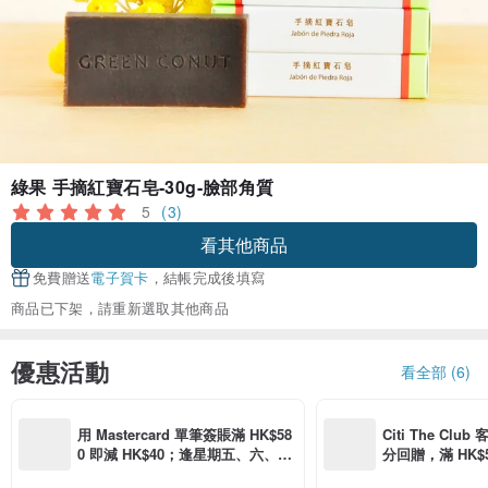
綠果 手摘紅寶石皂-30g-臉部角質
5
(3)
看其他商品
免費贈送
電子賀卡
，結帳完成後填寫
商品已下架，請重新選取其他商品
優惠活動
看全部 (6)
用 Mastercard 單筆簽賬滿 HK$58
Citi The Club
0 即減 HK$40；逢星期五、六、日
分回贈，滿 HK$580
滿 HK$880 即減 HK$80（名額有
Coins（名額