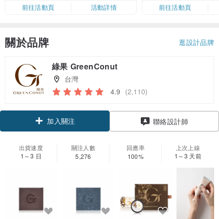
限，額滿即止，僅限「常用信用
前往活動頁
活動詳情
前往活動頁
卡」結帳）
關於品牌
逛設計品牌
綠果 GreenConut
台灣
4.9
(2,110)
加入關注
聯絡設計師
出貨速度
關注人數
回應率
上次上線
1～3 日
1～3 天前
5,276
100%