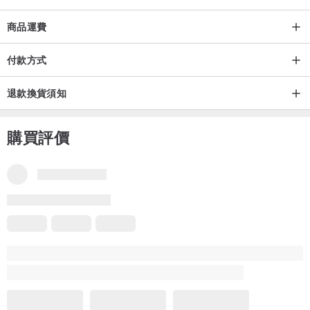
商品運費
加購區
付款方式
退款換貨須知
購買評價
加購連結-乾燥花卡（免費代寫，字數限制參考連結內說明）
乾燥花卡-Foryou
、
乾燥花卡-Happybirthday
、
乾燥花卡-小
加購連結-禮物包裝
大提袋
、
小提袋
、
小禮袋
、
禮盒