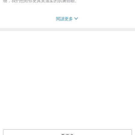
物，我們想給你更真實溫柔的肌膚體驗。
閱讀更多
::::::::::::::::::::::::::::::::::::::::::::::::::::::::::::::::::::::::::::::::::
■用途：清潔臉部和身體肌膚
■適用膚質：一般肌膚、女性專屬、細緻去角質、黑鼻頭粉刺、油性肌
膚
■產品成分：乳油木果脂、西班牙橄欖油、葡萄籽油、蓖麻油、棕櫚
油、可可脂、斐濟椰子油、開心果油、曼特寧咖啡
■使用說明：雙手沾濕搓揉起泡，輕柔滑動於全身肌膚，再以清水沖
淨。