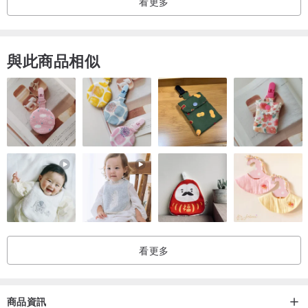
看更多
■注意事項：只供外部清潔使用，請避免接觸眼睛。如不慎接觸眼睛，
請以清水沖洗。
與此商品相似
■保存方式：無化學添加物，因此質地柔軟，請置於通風乾燥處，避免
陽光曝曬。
■保存期限：兩年
■重量：30 ± 5 g
■尺寸：8.2 x 4 x 1.8 cm
看更多
補運費
國際轉運說明
商品資訊