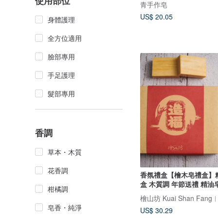
使用部位
青手作皂
US$ 20.05
身體護理
全方位適用
臉部專用
手足護理
髮部專用
香調
草本・木質
花香調
香氛禮盒【檜木皂禮盒】
盒 木質調 年節送禮 精油
柑橘調
皂香・純淨
US$ 30.29