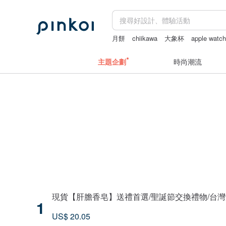
月餅
chiikawa
大象杯
apple wat
茶筅
主題企劃
時尚潮流
現貨【肝膽香皂】送禮首選/聖誕節交換禮物/台
1
US$ 20.05