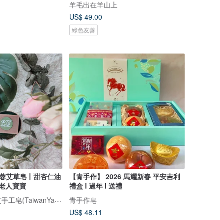
羊毛出在羊山上
US$ 49.00
綠色友善
芙蓉艾草皂丨甜杏仁油
【青手作】 2026 馬耀新春 平安吉利
 老人寶寶
禮盒 l 過年 l 送禮
台灣暢銷第一焱芝手工皂(TaiwanYanzSoap)
青手作皂
US$ 48.11