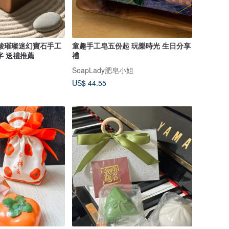
基酸璀璨迷幻寶石手工
童趣手工皂五份起 玩樂時光 生日分享
字 送禮推薦
禮
SoapLady肥皂小姐
US$ 44.55