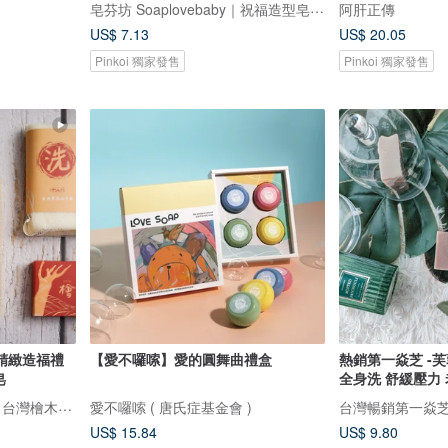
皂芬坊 Soaplovebaby｜祝福造型皂設計館
阿肝正傳
US$ 7.13
US$ 20.05
Pinkoi 獨家發售
Pinkoi 獨家發售
精緻造福禮
【愛不囉嗦】愛的圓舞曲禮盒
熱銷第一焱芝 -
皂
全身洗 舒緩壓力
檜山坊 Kuai Shan Fang︱台灣檜木香氛領導品牌，療癒森林
愛不囉嗦 ( 唐氏症基金會 )
US$ 15.84
US$ 9.80