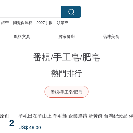
ch 錶帶
陶瓷保溫杯
2027手帳
領帶夾
風格文具
居家餐廚
品味美食
番梘/手工皂/肥皂
熱門排行
番梘/手工皂/肥皂
灣原創
羊毛出在羊山上 羊毛氈 企業贈禮 蛋黃酥 台灣紀念品 
2
US$ 49.00