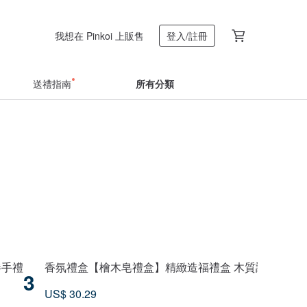
我想在 Pinkoi 上販售
登入/註冊
送禮指南
所有分類
伴手禮
香氛禮盒【檜木皂禮盒】精緻造福禮盒 木質調 年節送
3
US$ 30.29