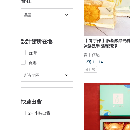
寄往
美國
【 青手作 】胺基酸晶亮香
設計館所在地
沐浴洗手 溫和潔淨
台灣
青手作皂
US$ 11.14
香港
可訂製
所有地區
快速出貨
24 小時出貨