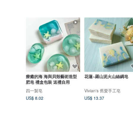
療癒的海 海與貝殼藝術造型
花蓮~羅山泥火山絲綢皂
肥皂 禮盒包裝 送禮自用
四一製皂
Vivian's 舊愛手工皂
US$ 8.02
US$ 13.37