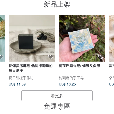
新品上架
長備炭潔膚皂 低調卻奢華的
荷荷巴麝香皂/ 修護及保濕
深
每日潔淨
夏日甜橙手作坊
枕頭麻的手工皂
朵
US$ 11.59
US$ 10.25
US
看更多
免運專區