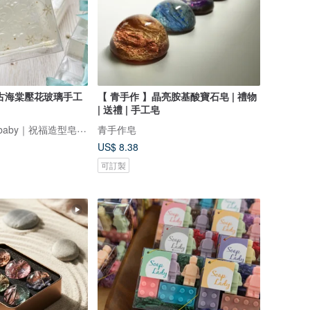
古海棠壓花玻璃手工
【 青手作 】晶亮胺基酸寶石皂 | 禮物
| 送禮 | 手工皂
皂芬坊 Soaplovebaby｜祝福造型皂設計館
青手作皂
US$ 8.38
可訂製