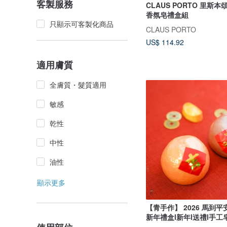
客製服務
CLAUS PORTO 里斯
香氛皂禮盒組
只顯示可客製化商品
CLAUS PORTO
US$ 114.92
適用膚質
全膚質・髮質適用
敏感
乾性
中性
油性
顯示更多
【青手作】 2026 馬到平
新年禮盒l新年l送禮l手工