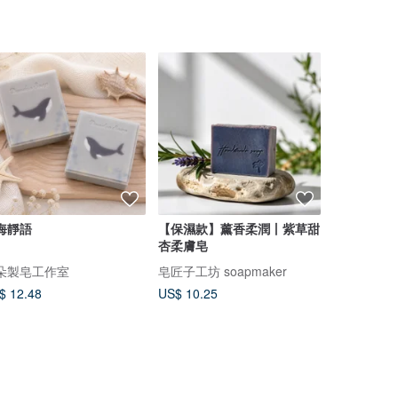
海靜語
【保濕款】薰香柔潤丨紫草甜
東洋珍萃髮餅
杏柔膚皂
緩悶熱)【
DACHUN】
朵製皂工作室
皂匠子工坊 soapmaker
大春煉皂
$ 12.48
US$ 10.25
US$ 26.73