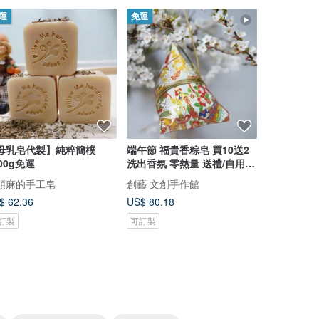
運
免運
免運
母乳皂代製】純粹簡樸
端午節 福貴香粽皂 買10送2
端午節 福
000g免運
洗出香氛 零熱量 送禮/自用
草本皂 全新
首選
商品
頭麻的手工皂
創藝 文創手作館
創藝 文創
$ 62.36
US$ 80.18
US$ 128.2
訂製
可訂製
可訂製