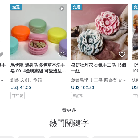
免運
免運
免
濕手
馬卡龍 隨身皂 多色草本洗手
盛妍牡丹花 香氛手工皂 15個
【
皂 20+4盒特惠組 可愛造型
一組
1
方便攜帶
IKISKY 氛圍氣天然精油品牌
創藝皂學 手工皂 擴香石 香氛 台灣原創 在地製造
創藝 文創手作館
枕
US$ 44.55
US$ 102.23
US
可訂製
可訂製
可
看更多
熱門關鍵字