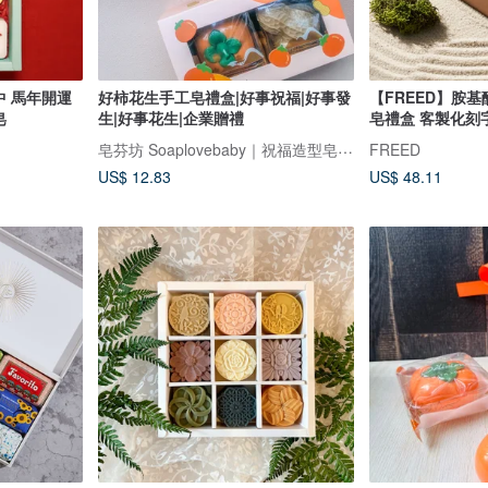
中 馬年開運
好柿花生手工皂禮盒|好事祝福|好事發
【FREED】胺
皂
生|好事花生|企業贈禮
皂禮盒 客製化刻
皂芬坊 Soaplovebaby｜祝福造型皂設計館
FREED
US$ 12.83
US$ 48.11