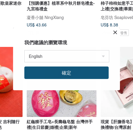
本頌歌皇家迷你
【預購優惠】植萃系中秋月餅皂禮盒-
柿子柿柿如意手工
九宮格禮盒
上禮|交換禮|畢業
凝香小舖 NingXiang
US$ 43.66
US$ 8.38
可訂製
Pinkoi 獨家發售
我們建議的瀏覽環境
確定
安 吉利隨行
紅龜粿手工皂+長壽龜皂盤 台灣伴手
現貨【肝膽香皂】
皂
禮|生日節慶|婚禮|企業|新年
換禮物/台灣原創