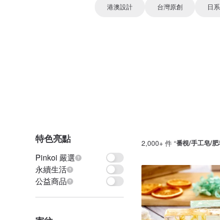
港澳設計
台灣原創
日系
特色亮點
2,000+ 件 “
番梘/手工皂/肥
Pinkoi 嚴選
永續生活
公益商品