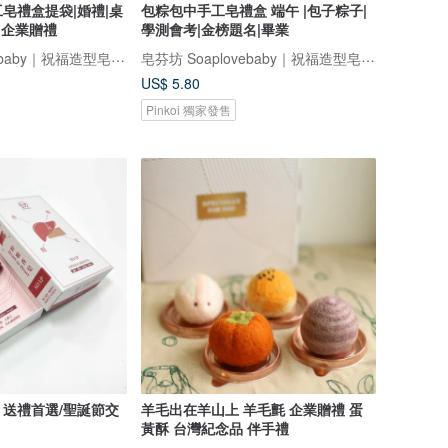
皂禮盒提袋|婚禮|桌
包粽包中手工皂禮盒 端午 |包子粽子|
|企業贈禮
學測會考|金榜題名|畢業
皂芬坊 Soaplovebaby｜祝福造型皂設計館
皂芬坊 Soaplovebaby｜祝福造型皂設計館
US$ 5.80
Pinkoi 獨家發售
送禮首選/聖誕節交
羊毛出在羊山上 羊毛氈 企業贈禮 蛋
黃酥 台灣紀念品 伴手禮