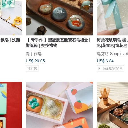
氛皂 | 洗顏
【 青手作 】聖誕胺基酸寶石皂禮盒 |
海棠花玻璃皂 復
聖誕節 | 交換禮物
皂|花窗皂|窗花皂
青手作皂
US$ 20.05
US$ 6.24
可訂製
Pinkoi 獨家發售