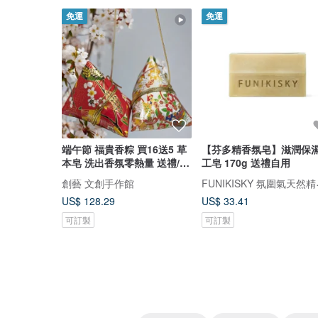
免運
免運
端午節 福貴香粽 買16送5 草
【芬多精香氛皂】滋潤保
本皂 洗出香氛零熱量 送禮/自
工皂 170g 送禮自用
用 首選
FUN
創藝 文創手作館
US$ 128.29
US$ 33.41
可訂製
可訂製