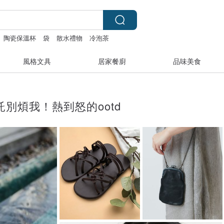
陶瓷保溫杯
袋
散水禮物
冷泡茶
風格文具
居家餐廚
品味美食
託別煩我！熱到怒的ootd