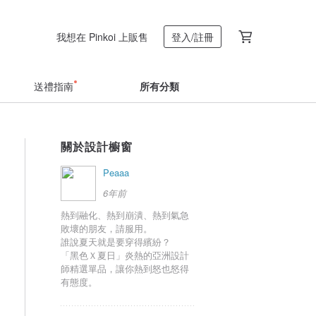
我想在 Pinkoi 上販售
登入/註冊
送禮指南
所有分類
關於設計櫥窗
Peaaa
6年前
熱到融化、熱到崩潰、熱到氣急
敗壞的朋友，請服用。
誰說夏天就是要穿得繽紛？
「黑色Ｘ夏日」炎熱的亞洲設計
師精選單品，讓你熱到怒也怒得
有態度。