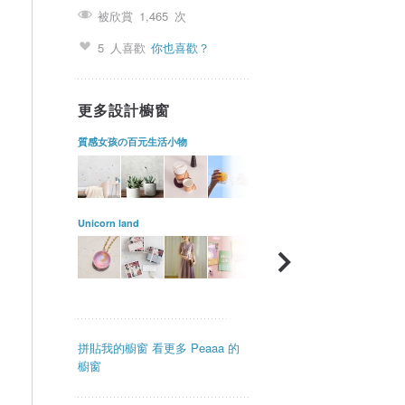
被欣賞
1,465
次
5
人喜歡
你也喜歡？
更多設計櫥窗
質感女孩の百元生活小物
Unicorn land
拼貼我的櫥窗
看更多 Peaaa 的
櫥窗