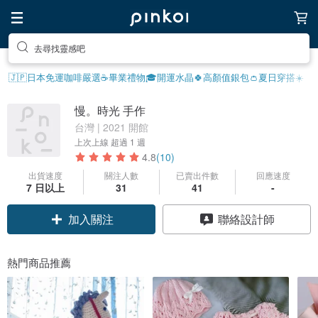
去尋找靈感吧
🇯🇵日本免運
咖啡嚴選☕️
畢業禮物🎓
開運水晶🍀
高顏值銀包👛
夏日穿搭☀️
慢。時光 手作
台灣 | 2021 開館
上次上線
超過 1 週
4.8
(10)
出貨速度
關注人數
已賣出件數
回應速度
7 日以上
31
41
-
加入關注
聯絡設計師
熱門商品推薦