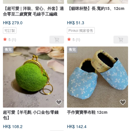
【超可愛 | 洋裝、背心、外套】適
【貓咪杯墊】長.寬約15、12cm
合零至二歲寶寶 毛線手工編織
HK$ 279.0
HK$ 51.3
可訂製
Pinkoi 獨家發售
5
(1)
5
(1)
售完
售完
超可愛【羊毛氈 小口金包/零錢
手作寶寶學布鞋 12cm
包】
HK$ 108.2
HK$ 142.4