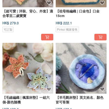
【超可愛 | 洋裝、背心、外套】適
【祖母格編織 | 口金包】口金
合零至二歲寶寶
15cm
HK$ 279.0
HK$ 222.1
可訂製
Pinkoi 獨家發售
【毛線編織 | 楓葉杯墊】一組六
【羊毛氈杯墊】英文姓名、顏色
個-顏色隨機
皆可客製