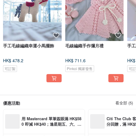
手工毛線編織幸運小馬擺飾
毛線編織手作彌月禮
手工
HK$ 478.2
HK$ 711.6
HK$
可訂製
Pinkoi 獨家發售
可
優惠活動
看全部 (5)
用 Mastercard 單筆簽賬滿 HK$58
Citi The Club
0 即減 HK$40；逢星期五、六、日
分回贈，滿 HK$580
滿 HK$880 即減 HK$80（名額有
Coins（名額
限，額滿即止，僅限「常用信用