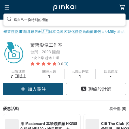
送自己一份特別的禮物
畢業禮物🎓
咖啡嚴選☕️
🇯🇵日本免運
客製化禮物
高顏值銀包👛
✨Miffy 新品
驚蟄影像工作室
台灣 | 2023 開館
上次上線
超過 1 週
0.0
(0)
出貨速度
關注人數
已賣出件數
回應速度
7 日以上
1
1
-
加入關注
聯絡設計師
優惠活動
看全部 (5)
用 Mastercard 單筆簽賬滿 HK$58
Citi The Club
0 即減 HK$40；逢星期五、六、日
分回贈，滿 HK$580