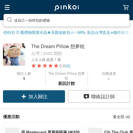
送自己一份特別的禮物
🎂特別 D 嘅禮物
開運水晶🍀
高顏值銀包👛
✨Miffy 新品
台灣直送✈️
咖啡嚴選☕️
The Dream Pillow 想夢枕
台灣 | 2020 開館
上次上線
超過 1 週
0.0
(0)
關注人數
The Dream Pillow 想夢
回應速度
1
枕
-
新設計館
加入關注
聯絡設計師
優惠活動
看全部 (4)
用 Mastercard 單筆簽賬滿 HK$58
Citi The Club