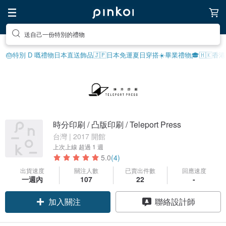
送自己一份特別的禮物
🎂特別 D 嘅禮物
日本直送飾品
🇯🇵日本免運
夏日穿搭☀️
畢業禮物🎓
🇭🇰香
時分印刷 / 凸版印刷 / Teleport Press
台灣 | 2017 開館
上次上線
超過 1 週
5.0
(4)
出貨速度
關注人數
已賣出件數
回應速度
一週內
107
22
-
加入關注
聯絡設計師