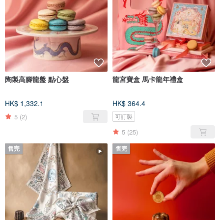
陶製高腳龍盤 點心盤
龍宮寶盒 馬卡龍年禮盒
HK$ 1,332.1
HK$ 364.4
5
(2)
可訂製
5
(25)
售完
售完