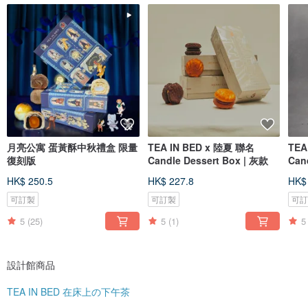
月亮公寓 蛋黃酥中秋禮盒 限量
TEA IN BED x 陸夏 聯名
TEA
復刻版
Candle Dessert Box | 灰款
Can
HK$ 250.5
HK$ 227.8
HK$
可訂製
可訂製
可
5
(25)
5
(1)
5
設計館商品
TEA IN BED 在床上の下午茶