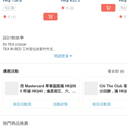
HK$ 156.6
HK$ 435.5
HK$
5
(3)
可訂製
可
5
(1)
5
設計館故事
It's TEA o'clock!
TEA IN BED 工作室位於新竹竹北，
品牌命名源於想終日躺在床上享用午茶的白日夢想。
閱讀更多
抱持著喜愛烘焙、並樂於分享糕點好味道的初衷。
持續創造美味， 希望在忙碌的生活中，
人人都能享受一刻慵懶的下午茶時光。
優惠活動
看全部 (6)
用 Mastercard 單筆簽賬滿 HK$58
Citi The Club
0 即減 HK$40；逢星期五、六、日
分回贈，滿 HK$580
滿 HK$880 即減 HK$80（名額有
Coins（名額
限，額滿即止，僅限「常用信用
前往活動頁
活動詳情
前往活動頁
卡」結帳）
熱門商品推薦