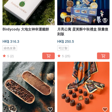
Birdycody 大地女神幸運籤餅
月亮公寓 蛋黃酥中秋禮盒 限量復
刻版
HK$ 316.3
HK$ 250.5
綠色友善
可訂製
5
(2)
5
(25)