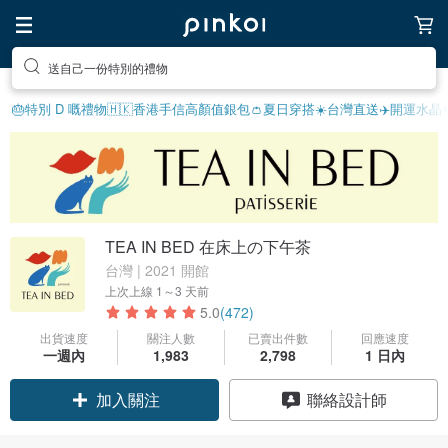
送自己一份特別的禮物
🎂特別 D 嘅禮物
🇭🇰香港手信
高顏值銀包👛
夏日穿搭☀️
台灣直送✈️
開運水晶
TEA IN BED 在床上の下午茶
台灣 | 2021 開館
上次上線
1～3 天前
5.0
(472)
出貨速度
關注人數
已賣出件數
回應速度
一週內
1,983
2,798
1 日內
領優惠券
聯絡設計師
加入關注