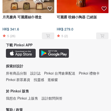
月亮慶典 可麗露絲巾禮盒
可麗露 咬錢小陶器 已絕版
HK$ 341.6
HK$ 279.0
5
(26)
5
(2)
下載 Pinkoi APP
探索好設計
所有商品分類
設計誌
Pinkoi 台灣倉庫配送
Pinkoi 禮物卡
Pinkoi 群眾募資
找靈感
逛櫥窗
於 Pinkoi 販售
我想在 Pinkoi 上販售
設計館問與答
幫助 / 政策