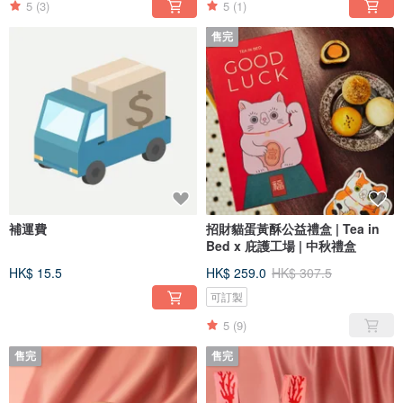
5
(3)
5
(1)
售完
補運費
招財貓蛋黃酥公益禮盒 | Tea in
Bed x 庇護工場 | 中秋禮盒
HK$ 15.5
HK$ 259.0
HK$ 307.5
可訂製
5
(9)
售完
售完