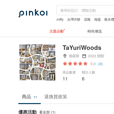
miffy
台灣月餅
花瓶
地毯
散水
主題企劃
時尚潮流
TaYuriWoods
俄羅斯
2022 開館
0.0
(0)
商品數量
關注人數
11
6
商品
退換貨政策
11
優惠活動
看全部 (1)