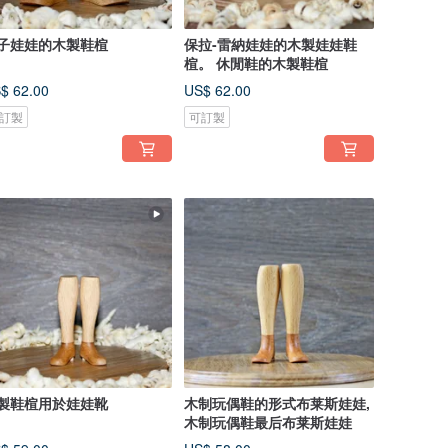
子娃娃的木製鞋楦
保拉-雷納娃娃的木製娃娃鞋
楦。 休閒鞋的木製鞋楦
$ 62.00
US$ 62.00
訂製
可訂製
製鞋楦用於娃娃靴
木制玩偶鞋的形式布莱斯娃娃,
木制玩偶鞋最后布莱斯娃娃