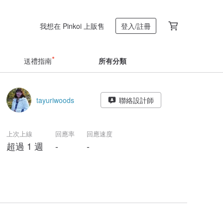
我想在 Pinkoi 上販售
登入/註冊
送禮指南
所有分類
tayuriwoods
聯絡設計師
上次上線
回應率
回應速度
超過 1 週
-
-