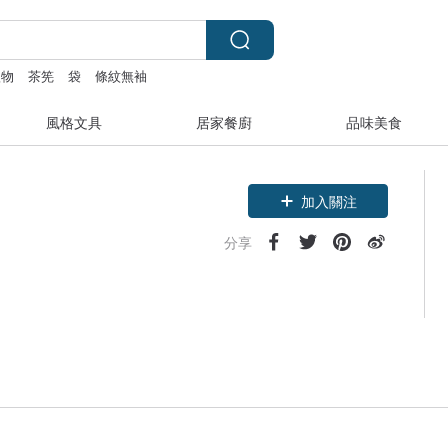
禮物
茶筅
袋
條紋無袖
風格文具
居家餐廚
品味美食
加入關注
分享