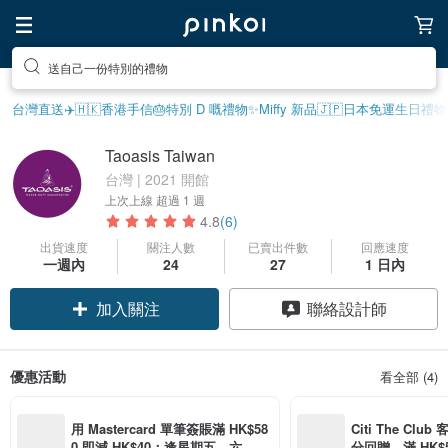
送自己一份特別的禮物
台灣直送✈️
🇭🇰香港手信
🎂特別 D 嘅禮物
✨Miffy 新品
🇯🇵日本免運
生日禮物
Taoasis Taiwan
台灣 | 2021 開館
上次上線
超過 1 週
4.8
(6)
出貨速度
關注人數
已賣出件數
回應速度
一週內
24
27
1 日內
加入關注
聯絡設計師
優惠活動
看全部 (4)
用 Mastercard 單筆簽賬滿 HK$58
Citi The Club
0 即減 HK$40；逢星期五、六、日
分回贈，滿 HK$580