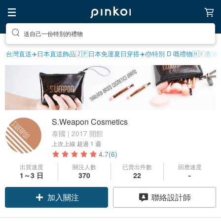
送自己一份特別的禮物
台灣直送✈️
日本直送飾品
🇯🇵日本免運
夏日穿搭☀️
🎂特別 D 嘅禮物
🇭🇰香
S.Weapon Cosmetics
泰國 | 2017 開館
上次上線
超過 1 週
4.7
(6)
出貨速度
關注人數
已賣出件數
回應速度
領優惠券
1～3 日
370
22
-
加入關注
聯絡設計師