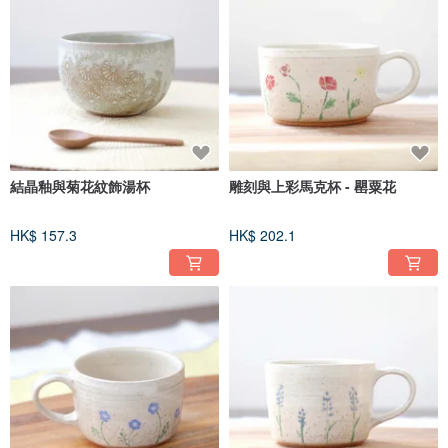
結晶釉與菊花紋飾湯杯
雕刻與上彩馬克杯 - 罌粟花
HK$ 157.3
HK$ 202.1