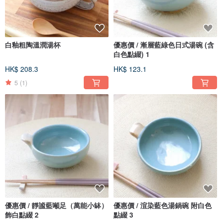
白釉粗陶溫潤湯杯
優惠價 / 漸層藍綠色日式湯碗 (含
白色點綴) 1
HK$ 208.3
HK$ 123.1
5
(1)
優惠價 / 靜謐藍噸足（萬能小缽）
優惠價 / 渲染藍色湯鍋碗 附白色
飾白點綴 2
點綴 3