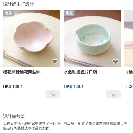
設計師主打設計
售完
售完
櫻花窯變釉花瓣盆缽
水藍釉撞色片口碗
白釉
HK$ 188.1
HK$ 188.1
HK$
設計館故事
我在日本福岡縣的家中設立了一個小小的工坊，配置了幾台電窯與噴燈設備，主
要進行陶藝與玻璃作品的創作。
因為每一件作品都是純手工製作，無法一次大量生產，但也正因如此，每件作品