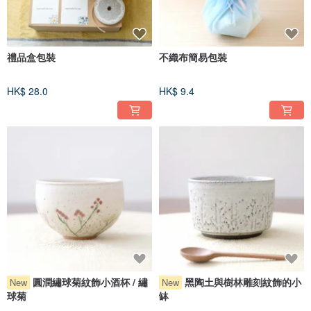
禮品盒包裝
不織布簡易包裝
HK$ 28.0
HK$ 9.4
圓潤繡球菊紋飾小酒杯 / 繡
黑陶土與樹林雕刻紋飾的小
New
New
球菊
缽