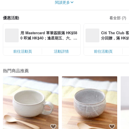
閱讀更多
都擁有獨自的表情，讓您能細細品味手作特有的溫潤質感。
我珍視素材原本的魅力，希望能創作出當您捧在手心時，心情會隨之變得明亮、
優惠活動
看全部 (7)
感到安心的作品，成為您日常生活中那一抹小小的華麗點綴。
「創作工房 天地薰」由在福岡進行創作活動的 Sayaka Aoki 所經營。
用 Mastercard 單筆簽賬滿 HK$58
Citi The Club
學生時代我開始接觸水肺潛水，被水下世界深深吸引並開始攝影，至今已過了十
0 即減 HK$40；逢星期五、六、日
分回贈，滿 HK$580
幾年。從拍攝自然風景到對工藝產生興趣，進而接觸陶土、凝視玻璃，在挑戰各
滿 HK$880 即減 HK$80（名額有
Coins（名額
種事物的過程中，我深刻感受到由自然色彩、泥土、礦物與火所交織出的質感，
限，額滿即止，僅限「常用信用
擁有一種能讓人的心靈放鬆、沖刷沉悶、並點亮溫暖與光明的力量。
前往活動頁
活動詳情
前往活動頁
卡」結帳）
同時，我也感覺到，藉由借用這些自然的力量來創作，我自己也從中得到了療癒
與救贖。
熱門商品推薦
陶藝、玻璃工藝、飾品以及攝影雜貨。
我也曾煩惱過是否應該專注於其中一項深入鑽研，但每一項我都投入了深厚的情
感，實在無法割捨。
「正因為涉獵廣泛，才能將各式各樣的美好傳遞給更多的人。無論是哪一種形
式，我都希望創作出能滋潤某人心中一隅的作品。」
現在我抱持著這樣的想法，在逐步深化每一個領域的同時，也想持續挑戰新的事
物。
珍惜大自然原本的色彩以及素材擁有的質感與魅力，並在其中融入一些我至今為
止用心感受、學習到的點滴。