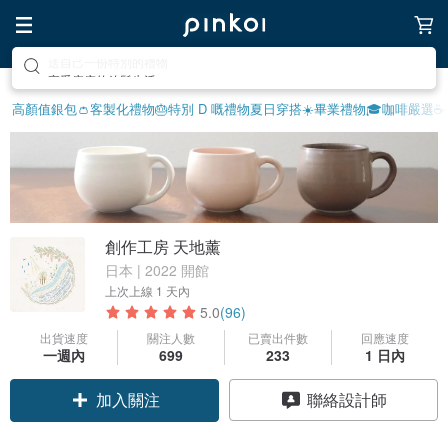
享受療癒的放鬆生活
高顏值銀包👛
客製化禮物
🎂特別 D 嘅禮物
夏日穿搭☀️
畢業禮物🎓
咖啡嚴選☕️
創作工房 天地薰
日本 | 2022 開館
上次上線
1 天內
5.0
(96)
出貨速度
關注人數
已賣出件數
回應速度
一週內
699
233
1 日內
加入關注
聯絡設計師