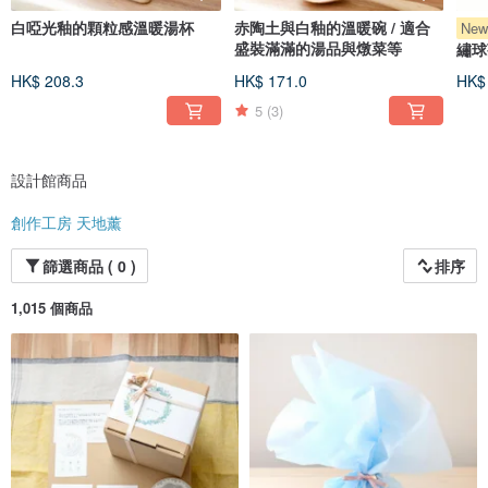
為了能製作並將那些「讓人拿到手時，嘴角會不自覺上揚」的作品送到您手中，
白啞光釉的顆粒感溫暖湯杯
赤陶土與白釉的溫暖碗 / 適合
Ne
我將持續每日精進努力。
盛裝滿滿的湯品與燉菜等
繡球
Instagram @ametsuchi_kaoru
HK$ 208.3
HK$ 171.0
HK$
5
(3)
設計館商品
創作工房 天地薰
篩選商品 ( 0 )
排序
1,015 個商品