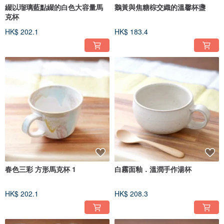
綴以瑠璃藍點綴的白色大容量馬
鵝黃與焦糖棕交織的溫馨杯盞
克杯
HK$ 202.1
HK$ 183.4
春色三彩 方形馬克杯 1
白霧面釉．溫潤手作湯杯
HK$ 202.1
HK$ 208.3