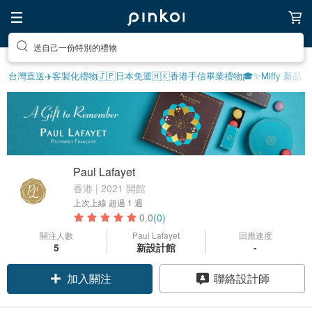
送自己一份特別的禮物
台灣直送✈️
客製化禮物
🇯🇵日本免運
🇭🇰香港手信
畢業禮物🎓
✨Miffy 新品
Paul Lafayet
香港 | 2021 開館
上次上線
超過 1 週
0.0
(0)
關注人數
Paul Lafayet
回應速度
5
新設計館
-
加入關注
聯絡設計師