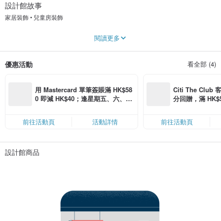
設計館故事
家居裝飾 • 兒童房裝飾
我們是一家位於中國大陸的木作設計與加工的工作室，從事木作9年，有極强的口
閱讀更多
碑與設計經驗，一直保持精緻，樂活的宗旨與態度。
主營具有當代感的家居裝飾品，擺件，以及兒童房裝飾品。
所有商品均為天然原木和手工打磨，個別商品可為客戶定制圖案及文字。
優惠活動
看全部 (4)
品牌寓意 讓生活如爬山虎一樣綠色健康向上。
表達對孩童的關懷和愛意，送給孩子最好的禮物就是有一顆關注孩子的心！
用 Mastercard 單筆簽賬滿 HK$58
Citi The Club
婉兮孌兮，總角丱兮。 未幾見兮，突而弁兮。 《國風·齊風·甫田》
0 即減 HK$40；逢星期五、六、日
分回贈，滿 HK$580
滿 HK$880 即減 HK$80（名額有
Coins（名額
限，額滿即止，僅限「常用信用
前往活動頁
活動詳情
前往活動頁
卡」結帳）
設計館商品