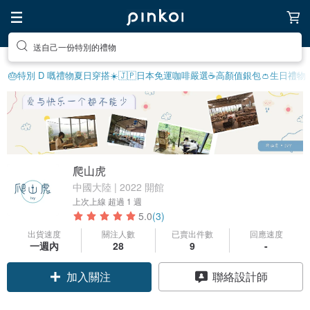
送自己一份特別的禮物
🎂特別 D 嘅禮物
夏日穿搭☀️
🇯🇵日本免運
咖啡嚴選☕️
高顏值銀包👛
生日禮物
爬山虎
中國大陸 | 2022 開館
上次上線
超過 1 週
5.0
(3)
出貨速度
關注人數
已賣出件數
回應速度
一週內
28
9
-
加入關注
聯絡設計師