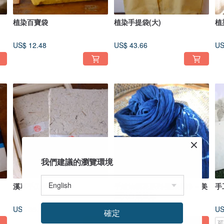
植染百寶袋
植染手提袋(大)
植
US$ 12.48
US$ 43.66
US
我們建議的瀏覽環境
溪草手工卡
手繪油桐花系列-藍染圍巾－美
手
麗與自然兼顧
US$ 35.64
US$ 142.54
US
確定
可