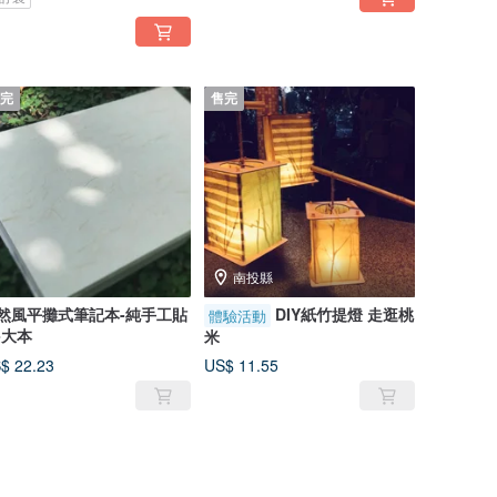
完
售完
南投縣
然風平攤式筆記本-純手工貼
DIY紙竹提燈 走逛桃
體驗活動
-大本
米
$ 22.23
US$ 11.55