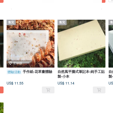
售完
售完
售
雲林縣
手作紙-花草畫體驗
自然風平攤式筆記本-純手工貼
自
體驗活動
製-小本
製
US$ 11.55
US$ 11.14
US