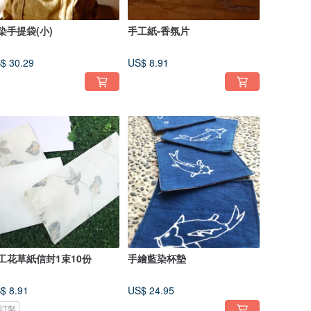
染手提袋(小)
手工紙-香氛片
$ 30.29
US$ 8.91
工花草紙信封1束10份
手繪藍染杯墊
$ 8.91
US$ 24.95
訂製