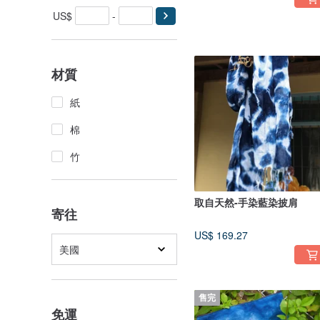
US$
-
材質
紙
棉
竹
取自天然-手染藍染披肩
寄往
US$ 169.27
美國
售完
免運