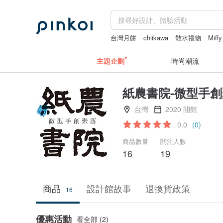
台灣月餅
chiikawa
散水禮物
Miffy
主題企劃
時尚潮流
紙農書院-微型手
台灣
2020 開館
0.0
(0)
商品數量
關注人數
16
19
商品
設計館故事
退換貨政策
16
優惠活動
看全部 (2)