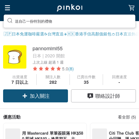
送自己一份特別的禮物
🇯🇵日本免運
咖啡嚴選☕️
台灣直送✈️
🇭🇰香港手信
高顏值銀包👛
日本直送飾
pannomimi55
日本 | 2020 開館
上次上線
超過 1 週
5.0
(8)
出貨速度
關注人數
已賣出件數
回應速度
7 日以上
282
35
-
加入關注
聯絡設計師
優惠活動
看全部 (5)
用 Mastercard 單筆簽賬滿 HK$58
Citi The Club
0 即減 HK$40；逢星期五、六、日
分回贈，滿 HK$580