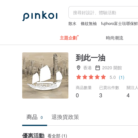
散水
條紋無袖
fujihoro富士琺瑯保
主題企劃
時尚潮流
到此一油
香港
2020 開館
5.0
(1)
商品數量
已賣出件數
關注
0
3
4
商品
退換貨政策
0
優惠活動
看全部 (1)