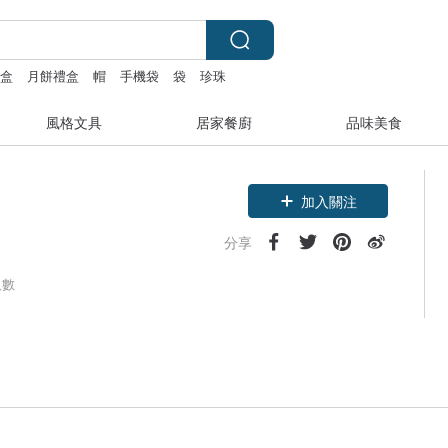
鮮盒
月餅禮盒
帽
手機袋
袋
珍珠
風格文具
居家餐廚
品味美食
加入關注
分享
人數