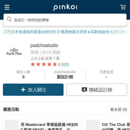
送自己一份特別的禮物
🇯🇵日本免運
咖啡嚴選☕️
🎂特別 D 嘅禮物
夏日穿搭☀️
高顏值銀包👛
🇭🇰香
padchastudio
泰國 | 2019 開館
上次上線
超過 1 週
0.0
(0)
關注人數
padchastudio
回應速度
0
新設計館
-
加入關注
聯絡設計師
優惠活動
看全部 (5)
用 Mastercard 單筆簽賬滿 HK$58
Citi The Club
0 即減 HK$40；逢星期五、六、日
分回贈，滿 HK$580