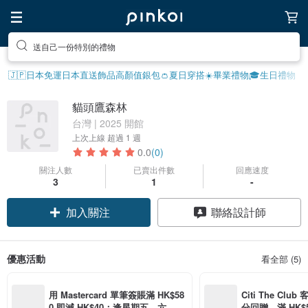
送自己一份特別的禮物
🇯🇵日本免運
日本直送飾品
高顏值銀包👛
夏日穿搭☀️
畢業禮物🎓
生日禮物
貓頭鷹森林
台灣 | 2025 開館
上次上線
超過 1 週
0.0
(0)
關注人數
已賣出件數
回應速度
3
1
-
加入關注
聯絡設計師
優惠活動
看全部 (5)
用 Mastercard 單筆簽賬滿 HK$58
Citi The Club
0 即減 HK$40；逢星期五、六、日
分回贈，滿 HK$580