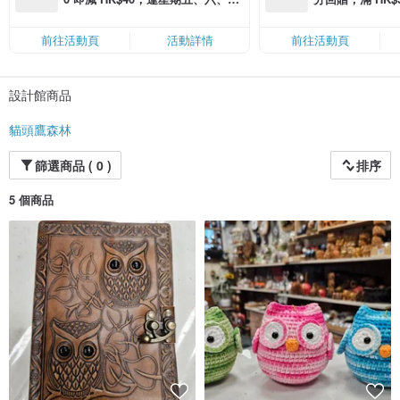
滿 HK$880 即減 HK$80（名額有
Coins（名額
限，額滿即止，僅限「常用信用
前往活動頁
活動詳情
前往活動頁
卡」結帳）
設計館商品
貓頭鷹森林
篩選商品 ( 0 )
排序
5 個商品