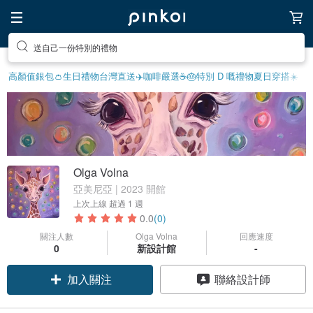
送自己一份特別的禮物
高顏值銀包👛
生日禮物
台灣直送✈️
咖啡嚴選☕️
🎂特別 D 嘅禮物
夏日穿搭☀️
Olga Volna
亞美尼亞 | 2023 開館
上次上線
超過 1 週
0.0
(0)
關注人數
Olga Volna
回應速度
0
新設計館
-
加入關注
聯絡設計師