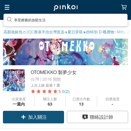
享受療癒的放鬆生活
高顏值銀包👛
🇭🇰香港手信
台灣直送✈️
夏日穿搭☀️
🎂特別 D 嘅禮物
✨Miffy 
OTOMEKKO 製夢少女
台灣 | 2016 開館
上次上線
超過 1 週
5.0
(2)
出貨速度
關注人數
已賣出件數
回應速度
一週內
63
13
-
加入關注
聯絡設計師