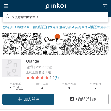
享受療癒的放鬆生活
🎂特別 D 嘅禮物
生日禮物
🇯🇵日本免運
開運水晶🍀
台灣直送✈️
🇭🇰香港手信
Orange
台灣 | 2017 開館
上次上線
超過 1 週
5.0
(3)
出貨速度
關注人數
已賣出件數
回應速度
7 日以上
4
3
-
加入關注
聯絡設計師