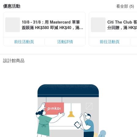
優惠活動
看全部 (5)
10/8 - 31/8：用 Mastercard 單筆
Citi The Club
簽賬滿 HK$580 即減 HK$40，滿 H
分回贈，滿 HK$580
K$2,500 即減 HK$300，星期五、
Coins（名額
六、日滿 HK$880 即減 HK$80（名
前往活動頁
活動詳情
前往活動頁
額有限，額滿即止，僅限「常用信
用卡」結帳）
設計館商品