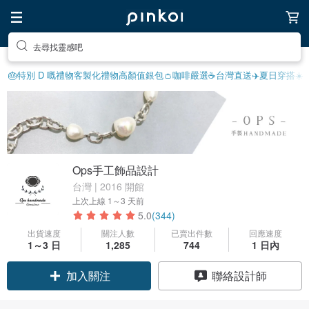
去尋找靈感吧
🎂特別 D 嘅禮物
客製化禮物
高顏值銀包👛
咖啡嚴選☕️
台灣直送✈️
夏日穿搭☀️
Ops手工飾品設計
台灣 | 2016 開館
上次上線
1～3 天前
5.0
(344)
出貨速度
關注人數
已賣出件數
回應速度
1～3 日
1,285
744
1 日內
領優惠券
聯絡設計師
加入關注