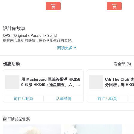
設計館故事
OPS（Original x Passion x Spirit）
擁抱內心最初的熱情，用心享受生命的美好。
閱讀更多
純手工、純銀、天然石設計，講究為了妳生活中的美好點綴。
優惠活動
看全部 (6)
用 Mastercard 單筆簽賬滿 HK$58
Citi The Club
0 即減 HK$40；逢星期五、六、日
分回贈，滿 HK$580
滿 HK$880 即減 HK$80（名額有
Coins（名額
限，額滿即止，僅限「常用信用
前往活動頁
活動詳情
前往活動頁
卡」結帳）
熱門商品推薦