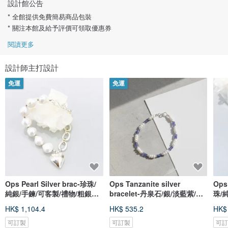
設計館公告
* 全館提供免費簡易商品包裝
* 關注本館及給予評價可領取優惠券
閱讀更多
設計師主打設計
免運
免運
Ops Pearl Silver brac-珍珠/
Ops Tanzanite silver
Ops 
純銀/手鍊/可客製/禮物/粗銀鍊/
bracelet-丹泉石/銀/淡藍紫/珍
珠/
限定
珠/氣質
HK$ 1,104.4
HK$ 535.2
HK$
可訂製
可訂製
可