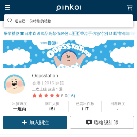
送自己一份特別的禮物
畢業禮物🎓
日本直送飾品
高顏值銀包👛
🇭🇰香港手信
🎂特別 D 嘅禮物
咖啡嚴
Oopsstation
香港 | 2016 開館
上次上線
超過 1 週
5.0
(16)
出貨速度
關注人數
已賣出件數
回應速度
一週內
151
117
-
加入關注
聯絡設計師