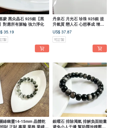
基蒙 黑尖晶石 925銀【黑
丹泉石 月光石 珍珠 925銀 提
】對應所有脈輪 強力淨化
升氣質 戀人石 心想事成 增加
智慧
$ 35.19
US$ 37.87
訂製
可訂製
層綠幽靈14-15mm 晶體乾
銀曜石 排除濁氣 排解負面能量
 招財 正財 事業 業務 業績
避免小人干擾 幫助釋放積壓的