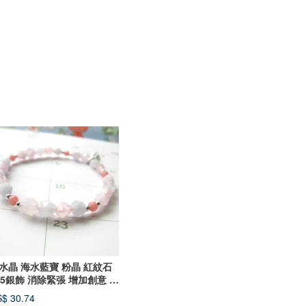
水晶 海水藍寶 粉晶 紅紋石
25銀飾 消除緊張 增加創意 招
花
$ 30.74