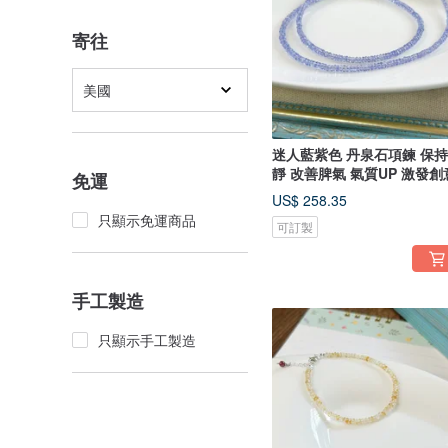
寄往
美國
迷人藍紫色 丹泉石項鍊 保
靜 改善脾氣 氣質UP 激發創
免運
US$ 258.35
只顯示免運商品
可訂製
手工製造
只顯示手工製造