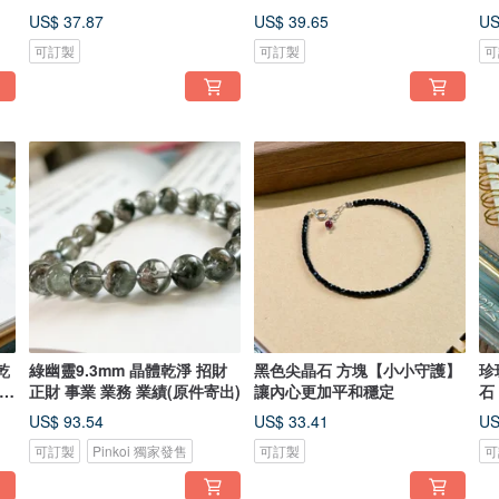
遊】
US$ 37.87
US$ 39.65
US
可訂製
可訂製
可
乾
綠幽靈9.3mm 晶體乾淨 招財
黑色尖晶石 方塊【小小守護】
珍
件寄
正財 事業 業務 業績(原件寄出)
讓內心更加平和穩定
石
US$ 93.54
US$ 33.41
US
可訂製
Pinkoi 獨家發售
可訂製
可