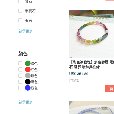
寶石
半寶石
玉石
顯示更多
顏色
【彩色冰糖塊】多色碧璽 電
綠色
石 避邪 增加異性緣
紅色
US$ 351.89
銀色
可訂製
黑色
藍色
顯示更多