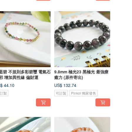
藍碧 不規則多彩碧璽 電氣石
9.8mm 極光23 黑極光 最強療
邪 增加異性緣 偏財運
癒力 (原件寄出)
$ 44.10
US$ 132.74
訂製
可訂製
Pinkoi 獨家發售