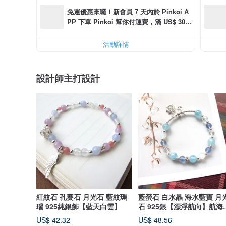
免運優惠來囉！新會員 7 天內於 Pinkoi A
PP 下單 Pinkoi 幫你付運費，滿 US$ 30.0
0 最高可減運費 US$ 6.00
活動詳情
設計師主打設計
紅紋石 孔賽石 月光石 藍紋瑪
藍螢石 白水晶 海水藍寶 月
瑙 925純銀飾【藍天白雲】
石 925銀【漂浮航向】航海
開啟智
US$ 42.32
US$ 48.56