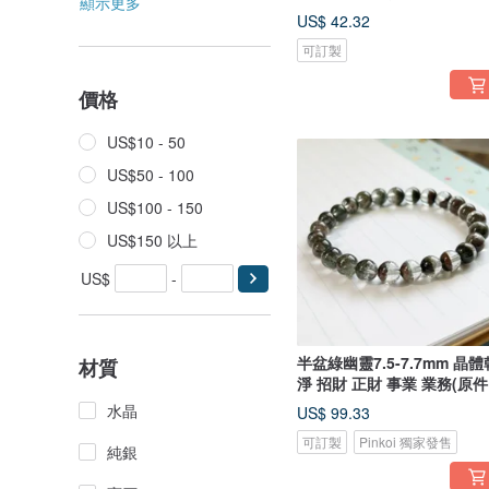
顯示更多
來
US$ 42.32
可訂製
價格
US$10 - 50
US$50 - 100
US$100 - 150
US$150 以上
US$
-
半盆綠幽靈7.5-7.7mm 晶體
材質
淨 招財 正財 事業 業務(原
出)
水晶
US$ 99.33
可訂製
Pinkoi 獨家發售
純銀