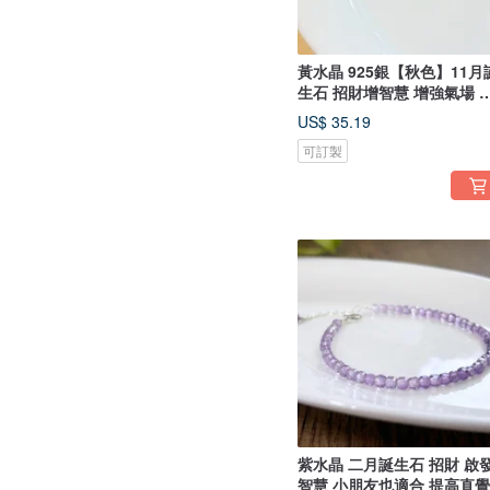
黃水晶 925銀【秋色】11月
生石 招財增智慧 增強氣場 
財
US$ 35.19
可訂製
紫水晶 二月誕生石 招財 啟
智慧 小朋友也適合 提高直