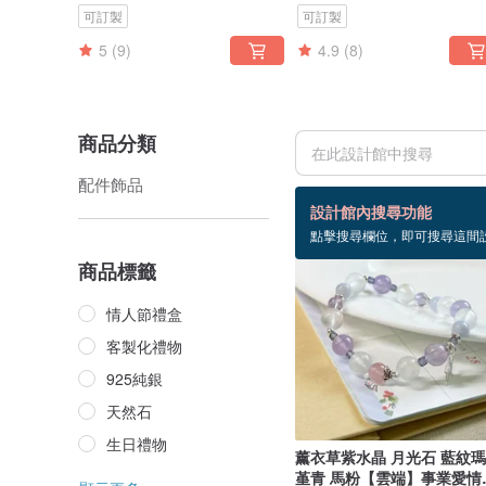
可訂製
可訂製
5
(9)
4.9
(8)
商品分類
配件飾品
287 個商品
設計館內搜尋功能
點擊搜尋欄位，即可搜尋這間
商品標籤
情人節禮盒
客製化禮物
925純銀
天然石
生日禮物
薰衣草紫水晶 月光石 藍紋
堇青 馬粉【雲端】事業愛情