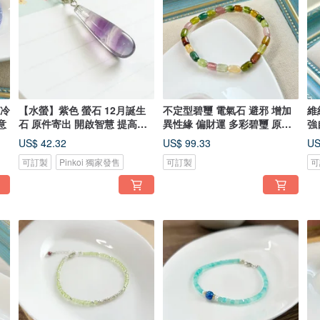
持冷
【水螢】紫色 螢石 12月誕生
不定型碧璽 電氣石 避邪 增加
維
意
石 原件寄出 開啟智慧 提高靈
異性緣 偏財運 多彩碧璽 原件
強
性
寄出
US$ 42.32
US$ 99.33
US
可訂製
Pinkoi 獨家發售
可訂製
可