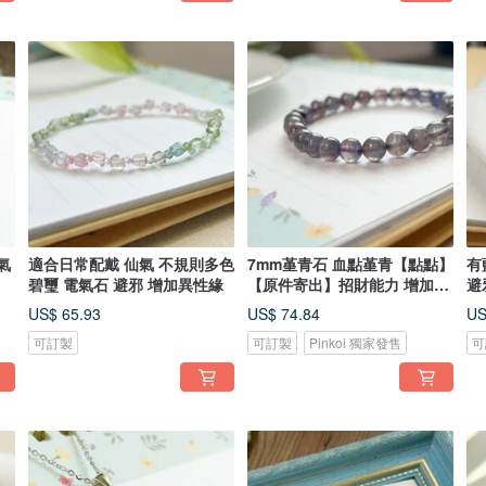
氣
適合日常配戴 仙氣 不規則多色
7mm堇青石 血點堇青【點點】
有
碧璽 電氣石 避邪 增加異性緣
【原件寄出】招財能力 增加人
避
緣
US$ 65.93
US$ 74.84
US
可訂製
可訂製
Pinkoi 獨家發售
可