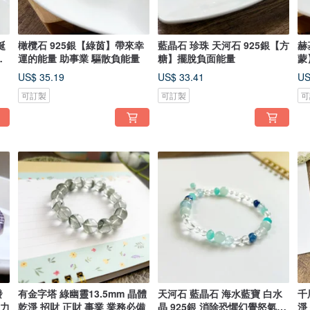
誕
橄欖石 925銀【綠茵】帶來幸
藍晶石 珍珠 天河石 925銀【方
赫
聚
運的能量 助事業 驅散負能量
糖】擺脫負面能量
蒙
US$ 35.19
US$ 33.41
US
可訂製
可訂製
可
發
有金字塔 綠幽靈13.5mm 晶體
天河石 藍晶石 海水藍寶 白水
千
覺力
乾淨 招財 正財 事業 業務必備
晶 925銀 消除恐懼幻覺怒氣挫
淨