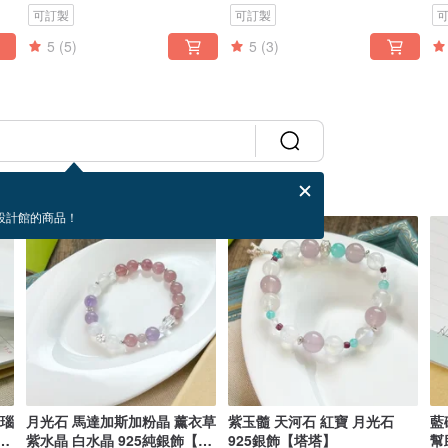
可訂製
可訂製
5
(5)
5
(3)
設計館的商品！
瑪瑙
月光石 馬達加斯加粉晶 薰衣草
紫玉髓 天河石 紅寶 月光石
藍
都
紫水晶 白水晶 925純銀飾【環
925銀飾【塔塔】
幫