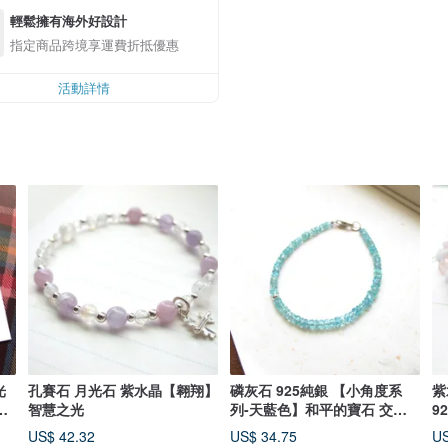
輕鬆擁有海外好設計
指定商品跨境享運費折抵優惠
活動詳情
光
孔賽石 月光石 紫水晶【翱翔】
磷灰石 925純銀 【小角度系
紫
王
智慧之光
列-天藍色】和平的寶石 交換
9
禮物
桃
US$ 42.32
US$ 34.75
US