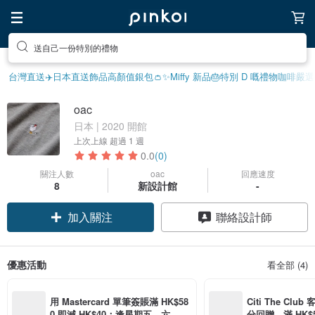
送自己一份特別的禮物
台灣直送✈️
日本直送飾品
高顏值銀包👛
✨Miffy 新品
🎂特別 D 嘅禮物
咖啡嚴選☕
oac
日本 | 2020 開館
上次上線
超過 1 週
0.0
(0)
關注人數
oac
回應速度
8
新設計館
-
加入關注
聯絡設計師
優惠活動
看全部 (4)
用 Mastercard 單筆簽賬滿 HK$58
Citi The Club
0 即減 HK$40；逢星期五、六、日
分回贈，滿 HK$580