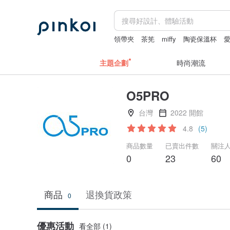
領帶夾
茶筅
miffy
陶瓷保溫杯
主題企劃
時尚潮流
O5PRO
台灣
2022 開館
4.8
(5)
商品數量
已賣出件數
關注
0
23
60
商品
退換貨政策
0
優惠活動
看全部 (1)