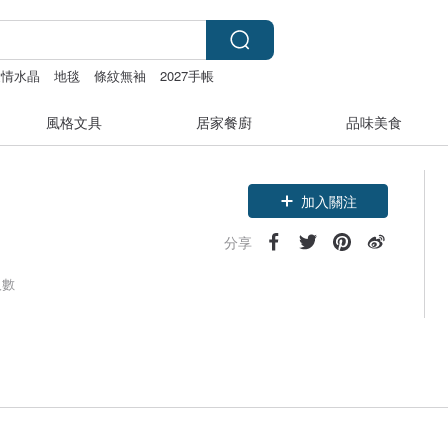
愛情水晶
地毯
條紋無袖
2027手帳
風格文具
居家餐廚
品味美食
加入關注
分享
人數