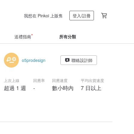
我想在 Pinkoi 上販售
登入/註冊
送禮指南
所有分類
o5prodesign
聯絡設計師
上次上線
回應率
回應速度
平均出貨速度
超過 1 週
-
數小時內
7 日以上