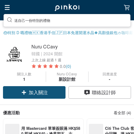
送自己一份特別的禮物
🎂特別 D 嘅禮物
🇭🇰香港手信
🇯🇵日本免運
開運水晶🍀
高顏值銀包👛
咖啡嚴選
Nuru CCavy
韓國 | 2024 開館
上次上線
超過 1 週
0.0
(0)
關注人數
Nuru CCavy
回應速度
1
新設計館
-
加入關注
聯絡設計師
優惠活動
看全部 (4)
用 Mastercard 單筆簽賬滿 HK$58
Citi The Club
0 即減 HK$40；逢星期五、六、日
分回贈，滿 HK$580