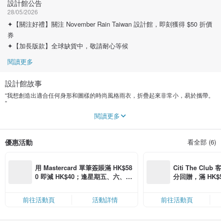
設計館公告
28/05/2026
✦【關注好禮】關注 November Rain Taiwan 設計館，即刻獲得 $50 折價
券
✦【加長版款】全球缺貨中，敬請耐心等候
閱讀更多
設計館故事
“我想創造出適合任何身形和圖樣的時尚風格雨衣，折疊起來非常小，易於攜帶。
”
閱讀更多
November Rain 斗篷雨衣，創始人Belinda Coker，也是Envirosax 澳洲環保購物
袋的設計創始人。
November Rain 斗篷雨衣，能折疊成一個長約20公分尺寸的收納袋，方便放進你
優惠活動
看全部 (6)
的隨身包或置於車內置物盒，採用無水印製技術減少廢水排出，同時完美詮釋
Belinda在創立Envirosax 時的精神 ─ 讓生活日常所需用品，環保、簡單卻又不失
設計美感。
用 Mastercard 單筆簽賬滿 HK$58
Citi The Club
November Rain 創立於2016年11月，在美國及英國推出，便受到歡迎。團隊更
0 即減 HK$40；逢星期五、六、日
分回贈，滿 HK$580
承諾將所有收入的10％全部用於發展中國家的水資源提案，目前已資助了一個在
滿 HK$880 即減 HK$80（名額有
Coins（名額
泰國北部水耕蔬菜生長系統，以及參與兒童人道救援任務。
限，額滿即止，僅限「常用信用
前往活動頁
活動詳情
前往活動頁
卡」結帳）
November Rain, 繽紛你的雨天:)