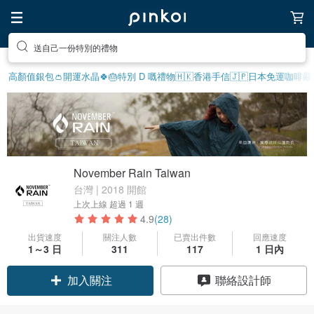
送自己一份特別的禮物
高顏值銀包👛
開運水晶🍀
🎂特別 D 嘅禮物
🇭🇰香港手信
🇯🇵日本免運
咖啡嚴選
November Rain Taiwan
台灣 | 2018 開館
上次上線
超過 1 週
4.9
(28)
出貨速度
關注人數
已賣出件數
回應速度
1～3 日
311
117
1 日內
加入關注
聯絡設計師